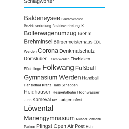
Schlagwörter
Baldeneysee
Barkhovenallee
Bezirksvertretung
Bezirksvertretung IX
Bollerwagenumzug
Brehm
Brehminsel
Bürgermeisterhaus
CDU
Corona
Denkmalschutz
Werden
Domstuben
Fischlaken
Essen Werden
Folkwang
Fußball
Flüchtlinge
Gymnasium Werden
Handball
Hanslothar Kranz
Haus Scheppen
Heidhausen
Hochwasser
Hespertalbahn
Karneval
Ludgerusfest
JuBB
Kita
Löwental
Mariengymnasium
Michael Bonmann
Pfingst Open Air
Post
Ruhr
Parken