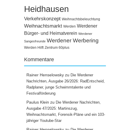
Heidhausen
Verkehrskonzept
Weihnachtsbeleuchtung
Weihnachtsmarkt
Werdener
Werden
Bürger- und Heimatverein
Werdener
Werdener Werbering
Sangesfreunde
Werden Hilft
Zentrum 60plus
Kommentare
Rainer Henselowsky
zu
Die Werdener
Nachrichten, Ausgabe 26/2026: RadEntscheid,
Radplaner, junge Schwimmtalente und
Festivalförderung
Paulus Klein
zu
Die Werdener Nachrichten,
Ausgabe 47/2025: Martinszug,
Weihnachtsmarkt, Forensik-Pläne und ein 103-
jähriger Youtube-Star
Rainer Henselowsky
zu
Die Werdener