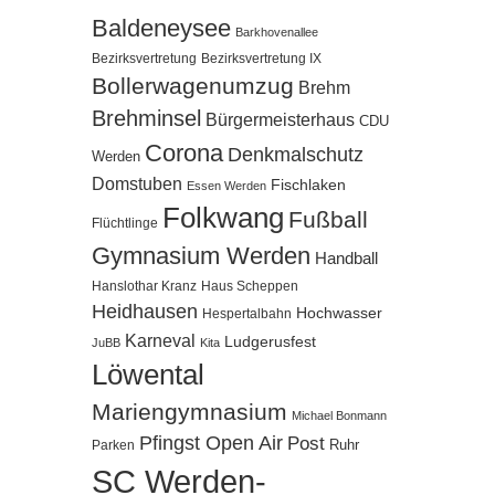
Baldeneysee
Barkhovenallee
Bezirksvertretung
Bezirksvertretung IX
Bollerwagenumzug
Brehm
Brehminsel
Bürgermeisterhaus
CDU
Corona
Denkmalschutz
Werden
Domstuben
Fischlaken
Essen Werden
Folkwang
Fußball
Flüchtlinge
Gymnasium Werden
Handball
Hanslothar Kranz
Haus Scheppen
Heidhausen
Hochwasser
Hespertalbahn
Karneval
Ludgerusfest
JuBB
Kita
Löwental
Mariengymnasium
Michael Bonmann
Pfingst Open Air
Post
Ruhr
Parken
SC Werden-