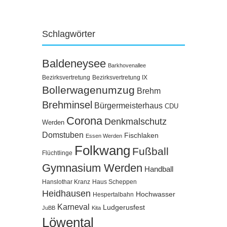
Schlagwörter
Baldeneysee
Barkhovenallee
Bezirksvertretung
Bezirksvertretung IX
Bollerwagenumzug
Brehm
Brehminsel
Bürgermeisterhaus
CDU
Corona
Denkmalschutz
Werden
Domstuben
Fischlaken
Essen Werden
Folkwang
Fußball
Flüchtlinge
Gymnasium Werden
Handball
Hanslothar Kranz
Haus Scheppen
Heidhausen
Hochwasser
Hespertalbahn
Karneval
Ludgerusfest
JuBB
Kita
Löwental