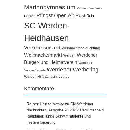
Mariengymnasium
Michael Bonmann
Pfingst Open Air
Post
Ruhr
Parken
SC Werden-
Heidhausen
Verkehrskonzept
Weihnachtsbeleuchtung
Weihnachtsmarkt
Werdener
Werden
Bürger- und Heimatverein
Werdener
Werdener Werbering
Sangesfreunde
Werden Hilft
Zentrum 60plus
Kommentare
Rainer Henselowsky
zu
Die Werdener
Nachrichten, Ausgabe 26/2026: RadEntscheid,
Radplaner, junge Schwimmtalente und
Festivalförderung