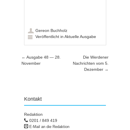
Gereon Buchholz
Veröffentlicht in
Aktuelle Ausgabe
Artikel-Navigation
←
Ausgabe 48 — 28.
Die Werdener
November
Nachrichten vom 5.
Dezember
→
Kontakt
Redaktion
0201 / 849 419
E-Mail an die Redaktion