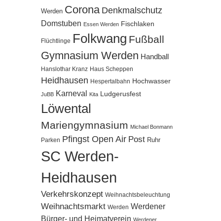
Corona
Denkmalschutz
Werden
Domstuben
Fischlaken
Essen Werden
Folkwang
Fußball
Flüchtlinge
Gymnasium Werden
Handball
Hanslothar Kranz
Haus Scheppen
Heidhausen
Hochwasser
Hespertalbahn
Karneval
Ludgerusfest
JuBB
Kita
Löwental
Mariengymnasium
Michael Bonmann
Pfingst Open Air
Post
Ruhr
Parken
SC Werden-
Heidhausen
Verkehrskonzept
Weihnachtsbeleuchtung
Weihnachtsmarkt
Werdener
Werden
Bürger- und Heimatverein
Werdener