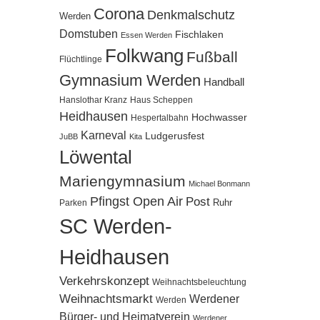
Corona
Denkmalschutz
Werden
Domstuben
Fischlaken
Essen Werden
Folkwang
Fußball
Flüchtlinge
Gymnasium Werden
Handball
Hanslothar Kranz
Haus Scheppen
Heidhausen
Hochwasser
Hespertalbahn
Karneval
Ludgerusfest
JuBB
Kita
Löwental
Mariengymnasium
Michael Bonmann
Pfingst Open Air
Post
Ruhr
Parken
SC Werden-
Heidhausen
Verkehrskonzept
Weihnachtsbeleuchtung
Weihnachtsmarkt
Werdener
Werden
Bürger- und Heimatverein
Werdener