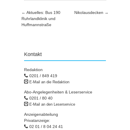
Artikel-Navigation
←
Aktuelles: Bus 190
Nikolausdecken
→
Ruhrlandklinik und
Huffmannstraße
Kontakt
Redaktion
0201 / 849 419
E-Mail an die Redaktion
Abo-Angelegenheiten & Leserservice
0201 / 80 40
E-Mail an den Leserservice
Anzeigenabteilung
Privatanzeige:
02 01 / 8 04 24 41