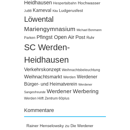
Heidhausen
Hochwasser
Hespertalbahn
Karneval
Ludgerusfest
JuBB
Kita
Löwental
Mariengymnasium
Michael Bonmann
Pfingst Open Air
Post
Ruhr
Parken
SC Werden-
Heidhausen
Verkehrskonzept
Weihnachtsbeleuchtung
Weihnachtsmarkt
Werdener
Werden
Bürger- und Heimatverein
Werdener
Werdener Werbering
Sangesfreunde
Werden Hilft
Zentrum 60plus
Kommentare
Rainer Henselowsky
zu
Die Werdener