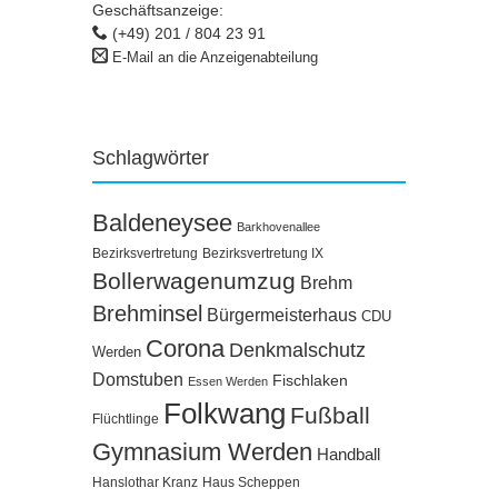
Geschäftsanzeige:
(+49) 201 / 804 23 91
E-Mail an die Anzeigenabteilung
Schlagwörter
Baldeneysee
Barkhovenallee
Bezirksvertretung
Bezirksvertretung IX
Bollerwagenumzug
Brehm
Brehminsel
Bürgermeisterhaus
CDU
Corona
Denkmalschutz
Werden
Domstuben
Fischlaken
Essen Werden
Folkwang
Fußball
Flüchtlinge
Gymnasium Werden
Handball
Hanslothar Kranz
Haus Scheppen