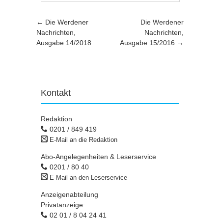
Artikel-Navigation
←
Die Werdener
Die Werdener
Nachrichten,
Nachrichten,
Ausgabe 14/2018
Ausgabe 15/2016
→
Kontakt
Redaktion
0201 / 849 419
E-Mail an die Redaktion
Abo-Angelegenheiten & Leserservice
0201 / 80 40
E-Mail an den Leserservice
Anzeigenabteilung
Privatanzeige:
02 01 / 8 04 24 41