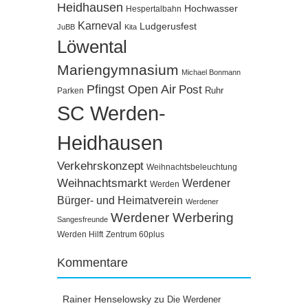
Heidhausen
Hochwasser
Hespertalbahn
Karneval
Ludgerusfest
JuBB
Kita
Löwental
Mariengymnasium
Michael Bonmann
Pfingst Open Air
Post
Ruhr
Parken
SC Werden-
Heidhausen
Verkehrskonzept
Weihnachtsbeleuchtung
Weihnachtsmarkt
Werdener
Werden
Bürger- und Heimatverein
Werdener
Werdener Werbering
Sangesfreunde
Werden Hilft
Zentrum 60plus
Kommentare
Rainer Henselowsky
zu
Die Werdener