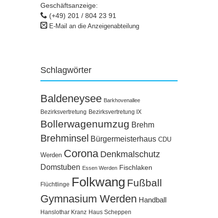
Geschäftsanzeige:
(+49) 201 / 804 23 91
E-Mail an die Anzeigenabteilung
Schlagwörter
Baldeneysee
Barkhovenallee
Bezirksvertretung
Bezirksvertretung IX
Bollerwagenumzug
Brehm
Brehminsel
Bürgermeisterhaus
CDU
Corona
Denkmalschutz
Werden
Domstuben
Fischlaken
Essen Werden
Folkwang
Fußball
Flüchtlinge
Gymnasium Werden
Handball
Hanslothar Kranz
Haus Scheppen