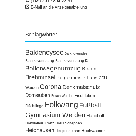
(+49) 201 / 804 23 91
E-Mail an die Anzeigenabteilung
Schlagwörter
Baldeneysee
Barkhovenallee
Bezirksvertretung
Bezirksvertretung IX
Bollerwagenumzug
Brehm
Brehminsel
Bürgermeisterhaus
CDU
Corona
Denkmalschutz
Werden
Domstuben
Fischlaken
Essen Werden
Folkwang
Fußball
Flüchtlinge
Gymnasium Werden
Handball
Hanslothar Kranz
Haus Scheppen
Heidhausen
Hochwasser
Hespertalbahn