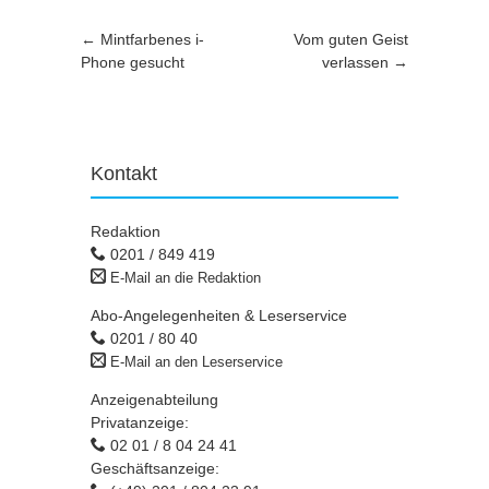
Artikel-Navigation
←
Mintfarbenes i-
Vom guten Geist
Phone gesucht
verlassen
→
Kontakt
Redaktion
0201 / 849 419
E-Mail an die Redaktion
Abo-Angelegenheiten & Leserservice
0201 / 80 40
E-Mail an den Leserservice
Anzeigenabteilung
Privatanzeige:
02 01 / 8 04 24 41
Geschäftsanzeige: