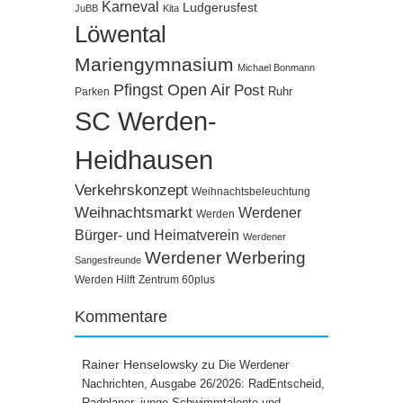
Karneval
Ludgerusfest
JuBB
Kita
Löwental
Mariengymnasium
Michael Bonmann
Pfingst Open Air
Post
Ruhr
Parken
SC Werden-
Heidhausen
Verkehrskonzept
Weihnachtsbeleuchtung
Weihnachtsmarkt
Werdener
Werden
Bürger- und Heimatverein
Werdener
Werdener Werbering
Sangesfreunde
Werden Hilft
Zentrum 60plus
Kommentare
Rainer Henselowsky
zu
Die Werdener
Nachrichten, Ausgabe 26/2026: RadEntscheid,
Radplaner, junge Schwimmtalente und