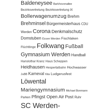
Baldeneysee
Barkhovenallee
Bezirksvertretung
Bezirksvertretung IX
Bollerwagenumzug
Brehm
Brehminsel
Bürgermeisterhaus
CDU
Corona
Denkmalschutz
Werden
Domstuben
Fischlaken
Essen Werden
Folkwang
Fußball
Flüchtlinge
Gymnasium Werden
Handball
Hanslothar Kranz
Haus Scheppen
Heidhausen
Hochwasser
Hespertalbahn
Karneval
Ludgerusfest
JuBB
Kita
Löwental
Mariengymnasium
Michael Bonmann
Pfingst Open Air
Post
Ruhr
Parken
SC Werden-