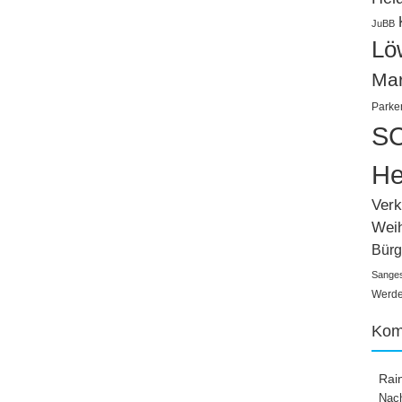
JuBB
Lö
Ma
Parke
SC
He
Verk
Wei
Bürg
Sange
Werden
Kom
Rai
Nach