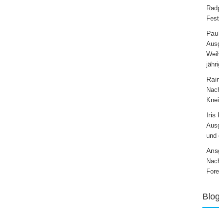
Radp
Fest
Paul
Ausg
Weih
jähr
Rai
Nach
Knei
Iris
Ausg
und
Ans
Nach
Fore
Blo