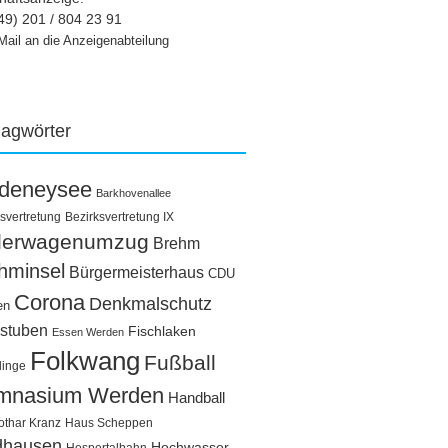
49) 201 / 804 23 91
Mail an die Anzeigenabteilung
lagwörter
ldeneysee
Barkhovenallee
svertretung
Bezirksvertretung IX
llerwagenumzug
Brehm
hminsel
Bürgermeisterhaus
CDU
Corona
Denkmalschutz
en
stuben
Fischlaken
Essen Werden
Folkwang
Fußball
linge
mnasium Werden
Handball
othar Kranz
Haus Scheppen
dhausen
Hochwasser