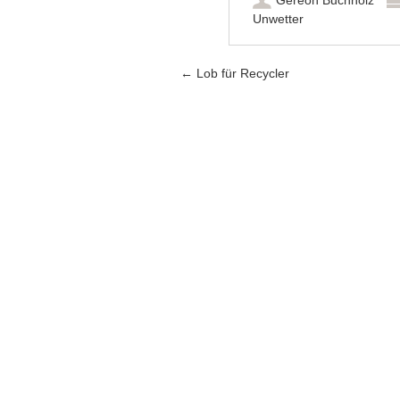
Gereon Buchholz
Unwetter
Artikel-Navigation
←
Lob für Recycler