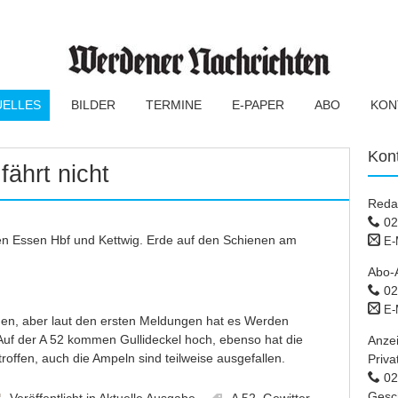
UELLES
BILDER
TERMINE
E-PAPER
ABO
KON
Kon
fährt nicht
Reda
02
hen Essen Hbf und Kettwig. Erde auf den Schienen am
E-
Abo-
02
E-
den, aber laut den ersten Meldungen hat es Werden
: Auf der A 52 kommen Gullideckel hoch, ebenso hat die
Anze
offen, auch die Ampeln sind teilweise ausgefallen.
Priva
02 
Gesc