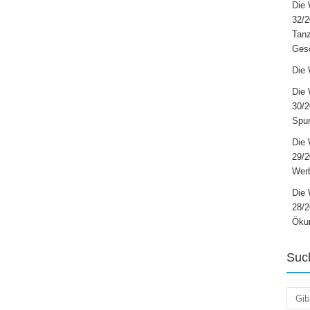
Die 
32/2
Tanz
Ges
Die 
Die 
30/2
Spur
Die 
29/
Werb
Die 
28/2
Öku
Suc
Such