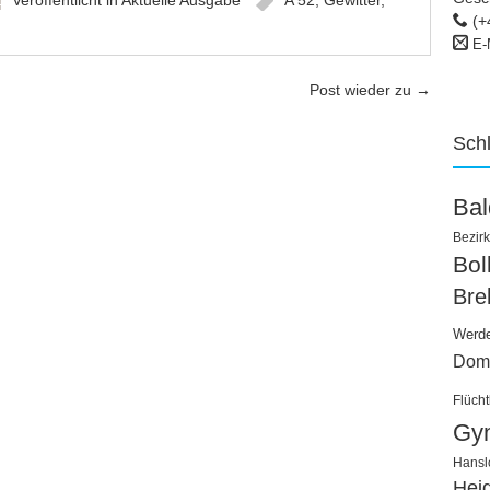
Veröffentlicht in
Aktuelle Ausgabe
A 52
,
Gewitter
,
(+
E-
Post wieder zu
→
Sch
Ba
Bezirk
Bo
Bre
Werd
Dom
Flücht
Gy
Hansl
Hei