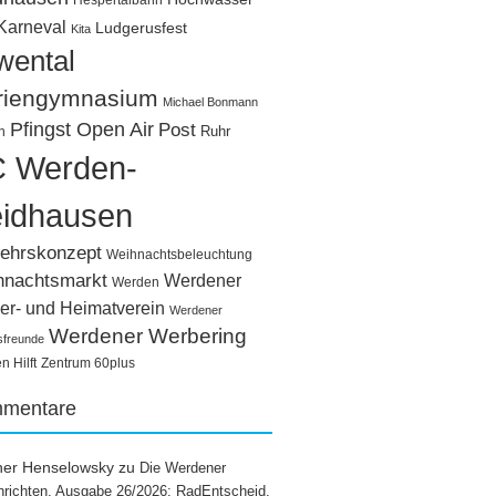
Hespertalbahn
Karneval
Ludgerusfest
Kita
wental
riengymnasium
Michael Bonmann
Pfingst Open Air
Post
Ruhr
n
 Werden-
idhausen
ehrskonzept
Weihnachtsbeleuchtung
hnachtsmarkt
Werdener
Werden
er- und Heimatverein
Werdener
Werdener Werbering
sfreunde
 Hilft
Zentrum 60plus
mentare
ner Henselowsky
zu
Die Werdener
richten, Ausgabe 26/2026: RadEntscheid,