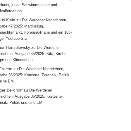
laner, junge Schwimmtalente und
ivalförderung
us Klein
zu
Die Werdener Nachrichten,
abe 47/2025: Martinszug,
nachtsmarkt, Forensik-Pläne und ein 103-
iger Youtube-Star
ner Henselowsky
zu
Die Werdener
richten, Ausgabe 45/2025: Kita, Kirche,
pe und Klimaschutz
 Freese
zu
Die Werdener Nachrichten,
abe 36/2025: Konzerte, Forensik, Politik
 eine EM
gar Berghoff
zu
Die Werdener
richten, Ausgabe 36/2025: Konzerte,
nsik, Politik und eine EM
g