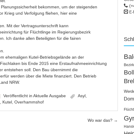
et.
(+
nun Planungssicherheit bekommen, um der steigenden
E-
r Krieg und Verfolgung fliehen, hier eine
n. Mit der Vertragsunterschrift kann
einrichtung für Flüchtlinge im Regierungsbezirk
n. Ich danke allen Beteiligten für die fairen
Sch
en.
Ba
dem ehemaligen Kutel-Betriebsgelände an der
ischlaken bis Ende 2015 eine Erstaufnahmeeinrichtung
Bezirk
er entstehen soll. Den Bau übernimmt die
Bo
erfür werden über die Miete finanziert. Den Betrieb
Bre
s Land NRW.
Werd
Veröffentlicht in
Aktuelle Ausgabe
Asyl
,
Dom
,
Kutel
,
Overhammshof
Flücht
Gy
Wo war das?
→
Hansl
Hei