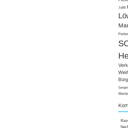
JuBB
Lö
Ma
Parke
SC
He
Verk
Wei
Bürg
Sange
Werden
Kom
Rai
Nach