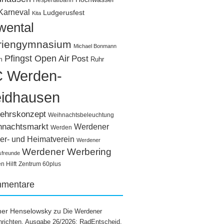
Hespertalbahn
Karneval
Ludgerusfest
Kita
wental
riengymnasium
Michael Bonmann
Pfingst Open Air
Post
Ruhr
n
 Werden-
idhausen
ehrskonzept
Weihnachtsbeleuchtung
hnachtsmarkt
Werdener
Werden
er- und Heimatverein
Werdener
Werdener Werbering
sfreunde
 Hilft
Zentrum 60plus
mentare
ner Henselowsky
zu
Die Werdener
richten, Ausgabe 26/2026: RadEntscheid,