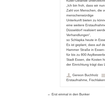
Kutel-Gelände unterzeichn
„Ich bin froh, dass wir 
Zahl von Menschen, die vo
menschenwürdige
Unterkunft bieten zu könne
eine weitere Erstaufnahme
Düsseldorf realisiert werde
Verhandlungen“,
so Schlapka heute in Ess
Es ist geplant, dass auf 
Hammer Straße in Essen-F
für bis zu 800 Asylbewerb
Stadt Essen, die Kosten hi
der Einrichtung trägt da
Gereon Buchholz
Erstaufnahme
,
Fischlaken
Artikel-Navigation
←
Erst einmal in den Bunker