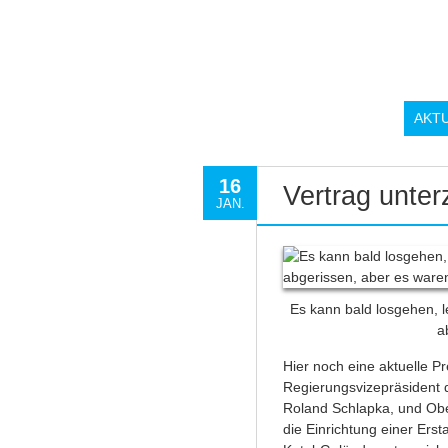
AKT
16
Vertrag unter
JAN.
Es kann bald losgehen, l
a
Hier noch eine aktuelle P
Regierungsvizepräsident d
Roland Schlapka, und Obe
die Einrichtung einer Ers