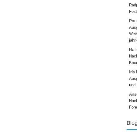
Radp
Fest
Paul
Ausg
Weih
jähr
Rai
Nach
Knei
Iris
Ausg
und
Ans
Nach
Fore
Blo