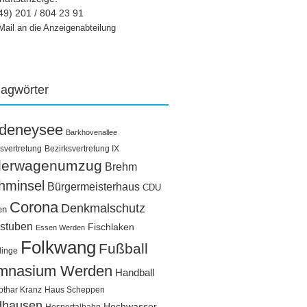
49) 201 / 804 23 91
Mail an die Anzeigenabteilung
lagwörter
ldeneysee
Barkhovenallee
svertretung
Bezirksvertretung IX
llerwagenumzug
Brehm
hminsel
Bürgermeisterhaus
CDU
Corona
Denkmalschutz
en
stuben
Fischlaken
Essen Werden
Folkwang
Fußball
linge
mnasium Werden
Handball
othar Kranz
Haus Scheppen
dhausen
Hochwasser