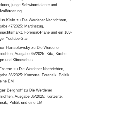
laner, junge Schwimmtalente und
ivalförderung
us Klein
zu
Die Werdener Nachrichten,
abe 47/2025: Martinszug,
nachtsmarkt, Forensik-Pläne und ein 103-
iger Youtube-Star
ner Henselowsky
zu
Die Werdener
richten, Ausgabe 45/2025: Kita, Kirche,
pe und Klimaschutz
 Freese
zu
Die Werdener Nachrichten,
abe 36/2025: Konzerte, Forensik, Politik
 eine EM
gar Berghoff
zu
Die Werdener
richten, Ausgabe 36/2025: Konzerte,
nsik, Politik und eine EM
g