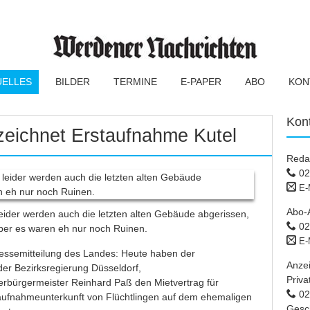
UELLES
BILDER
TERMINE
E-PAPER
ABO
KON
Kon
zeichnet Erstaufnahme Kutel
Reda
02
E-
Abo-
eider werden auch die letzten alten Gebäude abgerissen,
02
ber es waren eh nur noch Ruinen.
E-
ressemitteilung des Landes: Heute haben der
Anze
er Bezirksregierung Düsseldorf,
Priva
rbürgermeister Reinhard Paß den Mietvertrag für
02 
taufnahmeunterkunft von Flüchtlingen auf dem ehemaligen
Gesc