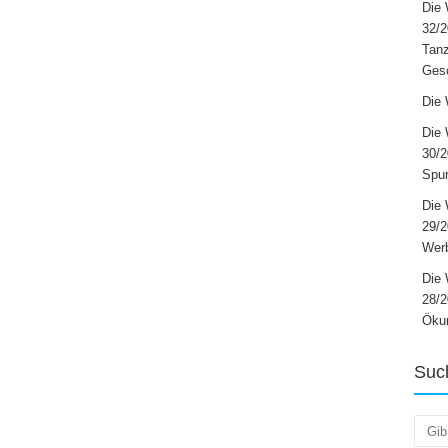
Die 
32/2
Tanz
Ges
Die 
Die 
30/2
Spur
Die 
29/
Werb
Die 
28/2
Öku
Suc
Such