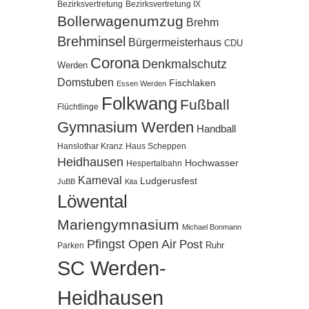
Bezirksvertretung
Bezirksvertretung IX
Bollerwagenumzug
Brehm
Brehminsel
Bürgermeisterhaus
CDU
Corona
Denkmalschutz
Werden
Domstuben
Fischlaken
Essen Werden
Folkwang
Fußball
Flüchtlinge
Gymnasium Werden
Handball
Hanslothar Kranz
Haus Scheppen
Heidhausen
Hochwasser
Hespertalbahn
Karneval
Ludgerusfest
JuBB
Kita
Löwental
Mariengymnasium
Michael Bonmann
Pfingst Open Air
Post
Ruhr
Parken
SC Werden-
Heidhausen