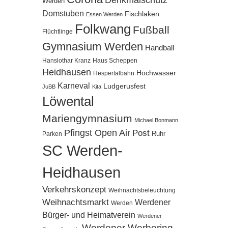
Denkmalschutz
Werden
Domstuben
Fischlaken
Essen Werden
Folkwang
Fußball
Flüchtlinge
Gymnasium Werden
Handball
Hanslothar Kranz
Haus Scheppen
Heidhausen
Hochwasser
Hespertalbahn
Karneval
Ludgerusfest
JuBB
Kita
Löwental
Mariengymnasium
Michael Bonmann
Pfingst Open Air
Post
Ruhr
Parken
SC Werden-
Heidhausen
Verkehrskonzept
Weihnachtsbeleuchtung
Weihnachtsmarkt
Werdener
Werden
Bürger- und Heimatverein
Werdener
Werdener Werbering