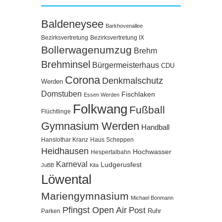
Baldeneysee
Barkhovenallee
Bezirksvertretung
Bezirksvertretung IX
Bollerwagenumzug
Brehm
Brehminsel
Bürgermeisterhaus
CDU
Corona
Denkmalschutz
Werden
Domstuben
Fischlaken
Essen Werden
Folkwang
Fußball
Flüchtlinge
Gymnasium Werden
Handball
Hanslothar Kranz
Haus Scheppen
Heidhausen
Hochwasser
Hespertalbahn
Karneval
Ludgerusfest
JuBB
Kita
Löwental
Mariengymnasium
Michael Bonmann
Pfingst Open Air
Post
Ruhr
Parken