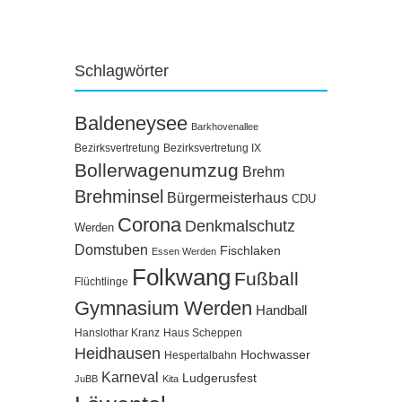
Schlagwörter
Baldeneysee
Barkhovenallee
Bezirksvertretung
Bezirksvertretung IX
Bollerwagenumzug
Brehm
Brehminsel
Bürgermeisterhaus
CDU
Corona
Denkmalschutz
Werden
Domstuben
Fischlaken
Essen Werden
Folkwang
Fußball
Flüchtlinge
Gymnasium Werden
Handball
Hanslothar Kranz
Haus Scheppen
Heidhausen
Hochwasser
Hespertalbahn
Karneval
Ludgerusfest
JuBB
Kita