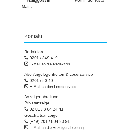
Artikel-Navigation
←
Heiliggeist in
Kerl in der Kiste
→
Mainz
Kontakt
Redaktion
0201 / 849 419
E-Mail an die Redaktion
Abo-Angelegenheiten & Leserservice
0201 / 80 40
E-Mail an den Leserservice
Anzeigenabteilung
Privatanzeige:
02 01 / 8 04 24 41
Geschäftsanzeige:
(+49) 201 / 804 23 91
E-Mail an die Anzeigenabteilung