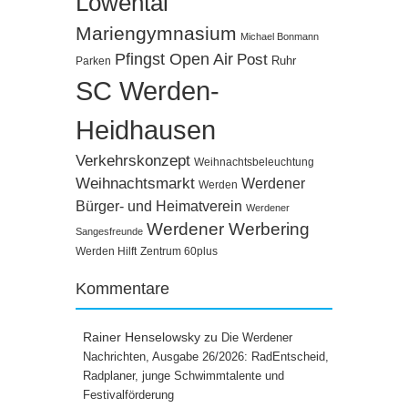
Löwental
Mariengymnasium
Michael Bonmann
Pfingst Open Air
Post
Ruhr
Parken
SC Werden-
Heidhausen
Verkehrskonzept
Weihnachtsbeleuchtung
Weihnachtsmarkt
Werdener
Werden
Bürger- und Heimatverein
Werdener
Werdener Werbering
Sangesfreunde
Werden Hilft
Zentrum 60plus
Kommentare
Rainer Henselowsky
zu
Die Werdener
Nachrichten, Ausgabe 26/2026: RadEntscheid,
Radplaner, junge Schwimmtalente und
Festivalförderung