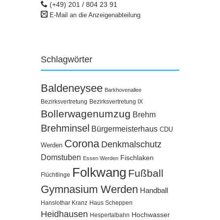
(+49) 201 / 804 23 91
E-Mail an die Anzeigenabteilung
Schlagwörter
Baldeneysee
Barkhovenallee
Bezirksvertretung
Bezirksvertretung IX
Bollerwagenumzug
Brehm
Brehminsel
Bürgermeisterhaus
CDU
Corona
Denkmalschutz
Werden
Domstuben
Fischlaken
Essen Werden
Folkwang
Fußball
Flüchtlinge
Gymnasium Werden
Handball
Hanslothar Kranz
Haus Scheppen
Heidhausen
Hochwasser
Hespertalbahn