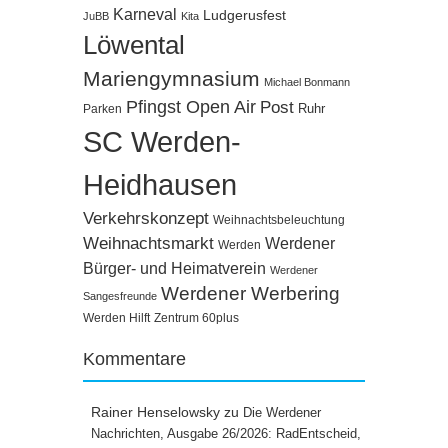
Karneval
Ludgerusfest
JuBB
Kita
Löwental
Mariengymnasium
Michael Bonmann
Pfingst Open Air
Post
Ruhr
Parken
SC Werden-
Heidhausen
Verkehrskonzept
Weihnachtsbeleuchtung
Weihnachtsmarkt
Werdener
Werden
Bürger- und Heimatverein
Werdener
Werdener Werbering
Sangesfreunde
Werden Hilft
Zentrum 60plus
Kommentare
Rainer Henselowsky
zu
Die Werdener
Nachrichten, Ausgabe 26/2026: RadEntscheid,