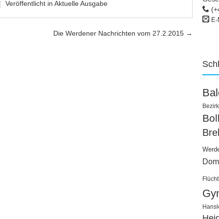
Veröffentlicht in
Aktuelle Ausgabe
(+
E-
Die Werdener Nachrichten vom 27.2.2015
→
Sch
Ba
Bezirk
Bo
Bre
Werd
Dom
Flücht
Gy
Hansl
Hei