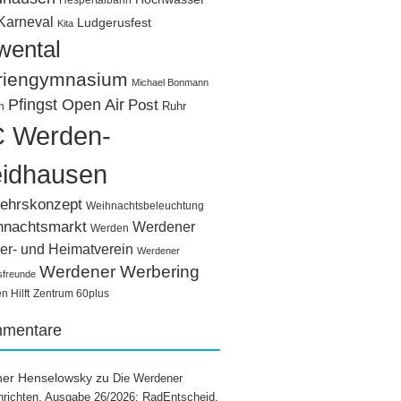
Hespertalbahn
Karneval
Ludgerusfest
Kita
wental
riengymnasium
Michael Bonmann
Pfingst Open Air
Post
Ruhr
n
 Werden-
idhausen
ehrskonzept
Weihnachtsbeleuchtung
hnachtsmarkt
Werdener
Werden
er- und Heimatverein
Werdener
Werdener Werbering
sfreunde
 Hilft
Zentrum 60plus
mentare
ner Henselowsky
zu
Die Werdener
richten, Ausgabe 26/2026: RadEntscheid,