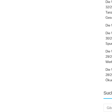
Die 
32/2
Tanz
Ges
Die 
Die 
30/2
Spur
Die 
29/
Werb
Die 
28/2
Öku
Suc
Such