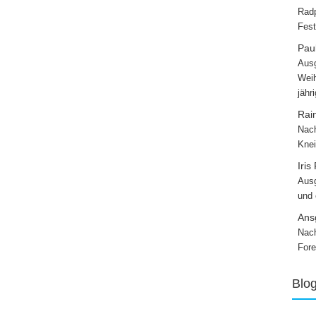
Radp
Fest
Paul
Ausg
Weih
jähr
Rai
Nach
Knei
Iris
Ausg
und
Ans
Nach
Fore
Blo