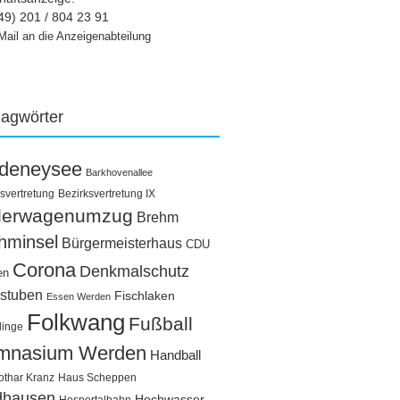
49) 201 / 804 23 91
Mail an die Anzeigenabteilung
lagwörter
ldeneysee
Barkhovenallee
svertretung
Bezirksvertretung IX
llerwagenumzug
Brehm
hminsel
Bürgermeisterhaus
CDU
Corona
Denkmalschutz
en
stuben
Fischlaken
Essen Werden
Folkwang
Fußball
linge
mnasium Werden
Handball
othar Kranz
Haus Scheppen
dhausen
Hochwasser