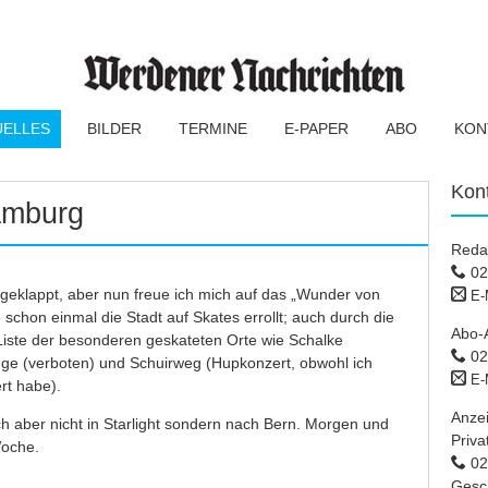
UELLES
BILDER
TERMINE
E-PAPER
ABO
KON
Kon
amburg
Reda
02
 geklappt, aber nun freue ich mich auf das „Wunder von
E-
schon einmal die Stadt auf Skates errollt; auch durch die
Abo-
 Liste der besonderen geskateten Orte wie Schalke
02
dge (verboten) und Schuirweg (Hupkonzert, obwohl ich
E-
rt habe).
Anze
ch aber nicht in Starlight sondern nach Bern. Morgen und
Priva
Woche.
02 
Gesc