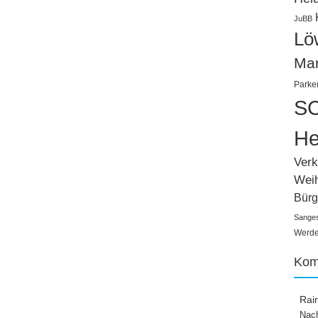
JuBB
Lö
Ma
Parke
SC
He
Verk
Wei
Bürg
Sange
Werden
Kom
Rai
Nach