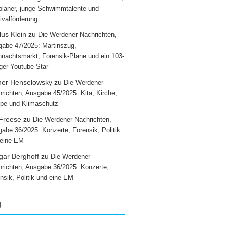
laner, junge Schwimmtalente und
ivalförderung
us Klein
zu
Die Werdener Nachrichten,
abe 47/2025: Martinszug,
nachtsmarkt, Forensik-Pläne und ein 103-
iger Youtube-Star
ner Henselowsky
zu
Die Werdener
richten, Ausgabe 45/2025: Kita, Kirche,
pe und Klimaschutz
 Freese
zu
Die Werdener Nachrichten,
abe 36/2025: Konzerte, Forensik, Politik
 eine EM
gar Berghoff
zu
Die Werdener
richten, Ausgabe 36/2025: Konzerte,
nsik, Politik und eine EM
g