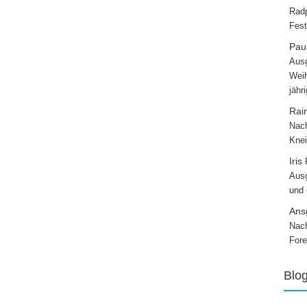
Radp
Fest
Paul
Ausg
Weih
jähr
Rai
Nach
Knei
Iris
Ausg
und
Ans
Nach
Fore
Blo