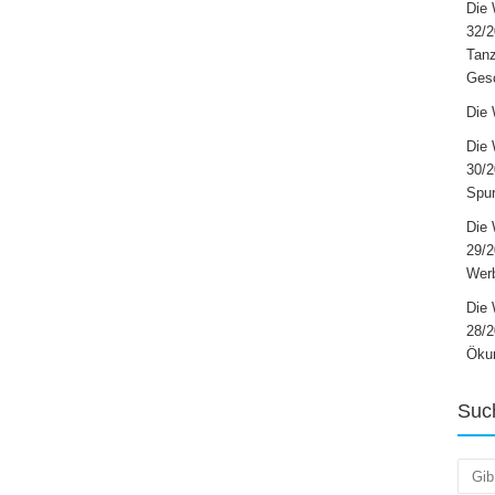
Die 
32/2
Tanz
Ges
Die 
Die 
30/2
Spur
Die 
29/
Werb
Die 
28/2
Öku
Suc
Such