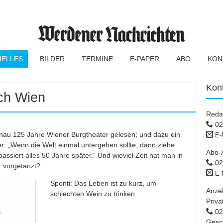
UELLES
BILDER
TERMINE
E-PAPER
ABO
KON
Kon
ch Wien
Reda
02
au 125 Jahre Wiener Burgtheater gelesen; und dazu ein
E-
: „Wenn die Welt einmal untergehen sollte, dann ziehe
Abo-
assiert alles 50 Jahre später.“ Und wieviel Zeit hat man in
02
r vorgetanzt?
E-
Sponti: Das Leben ist zu kurz, um
Anze
schlechten Wein zu trinken
Priva
02 
Gesc