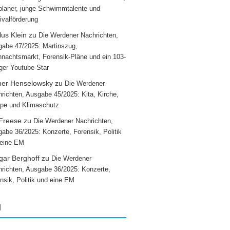
laner, junge Schwimmtalente und
ivalförderung
us Klein
zu
Die Werdener Nachrichten,
abe 47/2025: Martinszug,
nachtsmarkt, Forensik-Pläne und ein 103-
iger Youtube-Star
ner Henselowsky
zu
Die Werdener
richten, Ausgabe 45/2025: Kita, Kirche,
pe und Klimaschutz
 Freese
zu
Die Werdener Nachrichten,
abe 36/2025: Konzerte, Forensik, Politik
 eine EM
gar Berghoff
zu
Die Werdener
richten, Ausgabe 36/2025: Konzerte,
nsik, Politik und eine EM
g