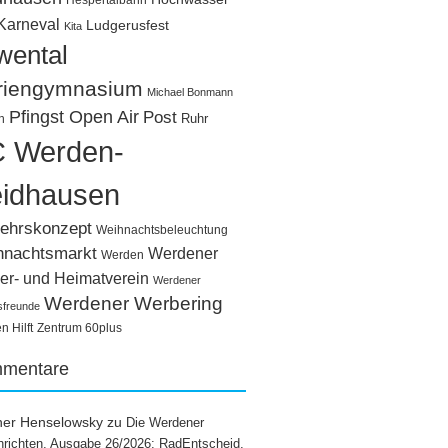
Hespertalbahn
Karneval
Ludgerusfest
Kita
wental
riengymnasium
Michael Bonmann
Pfingst Open Air
Post
Ruhr
n
 Werden-
idhausen
ehrskonzept
Weihnachtsbeleuchtung
hnachtsmarkt
Werdener
Werden
er- und Heimatverein
Werdener
Werdener Werbering
sfreunde
 Hilft
Zentrum 60plus
mentare
ner Henselowsky
zu
Die Werdener
richten, Ausgabe 26/2026: RadEntscheid,