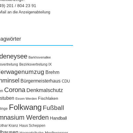
49) 201 / 804 23 91
Mail an die Anzeigenabteilung
lagwörter
ldeneysee
Barkhovenallee
svertretung
Bezirksvertretung IX
llerwagenumzug
Brehm
hminsel
Bürgermeisterhaus
CDU
Corona
Denkmalschutz
en
stuben
Fischlaken
Essen Werden
Folkwang
Fußball
linge
mnasium Werden
Handball
othar Kranz
Haus Scheppen
dhausen
Hochwasser