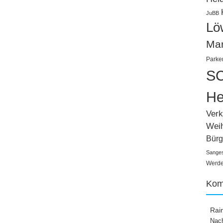
JuBB
Lö
Ma
Parke
SC
He
Verk
Wei
Bürg
Sange
Werden
Kom
Rai
Nach