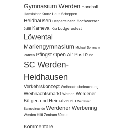
Gymnasium Werden
Handball
Hanslothar Kranz
Haus Scheppen
Heidhausen
Hochwasser
Hespertalbahn
Karneval
Ludgerusfest
JuBB
Kita
Löwental
Mariengymnasium
Michael Bonmann
Pfingst Open Air
Post
Ruhr
Parken
SC Werden-
Heidhausen
Verkehrskonzept
Weihnachtsbeleuchtung
Weihnachtsmarkt
Werdener
Werden
Bürger- und Heimatverein
Werdener
Werdener Werbering
Sangesfreunde
Werden Hilft
Zentrum 60plus
Kommentare