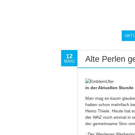
AKT
12
Alte Perlen 
MÄRZ
in der Aktuellen Stunde
Man mag es kaum glauben i
hatten schon mehrfach ber
Heino Thiele. Heute hat e
der WAZ noch einmal in se
der gemeinsame Sinn von
: Der Werdener Werbering