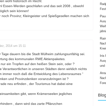
den wohl historisch im Recht.
Radp
hl Essen-Werden geschlafen und das seit 2008 , obwohl
Fest
öglich sein können!
r noch Provinz; Kleingeister und Spießgesellen machen sich
Paul
Ausg
Weih
jähr
Rai
Nach
ärz, 2014 um 15:11
Knei
20 Tage dauern bis die Stadt Mülheim zahlungsunfähig sei.
Iris
ertung des kommunalen RWE Aktienpaketes.
Ausg
ur ein Tropfen auf den heißen Stein sein, oder ?
und
e Verantwortlichen in unseren Städten denn wirklich nichts
Ans
an immer noch daß die Entwicklung des Lebensraumes “
Nach
enken und Provinzdenken voranzubringen ist ?
Fore
ade neu erfinden , der Tourismus hat dabei eine
insamkeiten gibt, wenn Krämerseelen jegliches
Blo
hindern , dann wird das zarte Pflänzchen