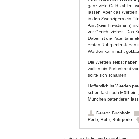
ganz viele Geld zahlen, w
lassen. Aber das Werden s
in den Zwanzigern ein Fil
Amt (kein Privatmann) ni
vor Gericht ziehen. Das K
Dabei ist die Patentanme
ersten Ruhrperlen-Ideen i
Werden kann nicht geklau
Die Werden selbst haben i
wollen ein Perlenband vo
sollte sich schämen.
Hoffentlich ist Werden pa
schon fast nach Müllheim
München patentieren lasse
Gereon Buchholz
Perle
,
Ruhr
,
Ruhrperle
←
So ganz fertig wird er wohl nie