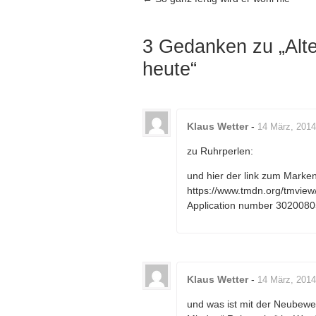
Artikel-Navigation
3 Gedanken zu „
Alt
heute
“
Klaus Wetter
-
14 März, 2014
zu Ruhrperlen:
und hier der link zum Marken
https://www.tmdn.org/tmvie
Application number 302008
Klaus Wetter
-
14 März, 201
und was ist mit der Neubewe