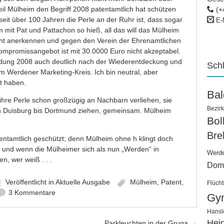
eil Mülheim den Begriff 2008 patentamtlich hat schützen
(+
eit über 100 Jahren die Perle an der Ruhr ist, dass sogar
E-
m mit Pat und Pattachon so hieß, all das will das Mülheim
cht anerkennen und gegen den Verein der Ehrenamtlichen
ompromissangebot ist mit 30.0000 Euro nicht akzeptabel.
ldung 2008 auch deutlich nach der Wiederentdeckung und
Sch
m Werdener Marketing-Kreis. Ich bin neutral, aber
t haben.
Ba
hre Perle schon großzügig an Nachbarn verliehen, sie
Bezirk
n Duisburg bis Dortmund ziehen, gemeinsam. Mülheim
Bo
Bre
tentamtlich geschützt; denn Mülheim ohne h klingt doch
; und wenn die Mülheimer sich als nun „Werden“ in
Werd
n, wer weiß . . .
Dom
Veröffentlicht in
Aktuelle Ausgabe
Mülheim
,
Patent
,
Flücht
3 Kommentare
Gy
Hansl
Hei
Parkleuchten in der Gruga
→