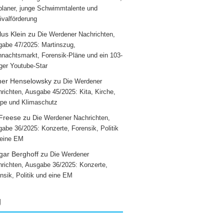
laner, junge Schwimmtalente und
ivalförderung
us Klein
zu
Die Werdener Nachrichten,
abe 47/2025: Martinszug,
nachtsmarkt, Forensik-Pläne und ein 103-
iger Youtube-Star
ner Henselowsky
zu
Die Werdener
richten, Ausgabe 45/2025: Kita, Kirche,
pe und Klimaschutz
 Freese
zu
Die Werdener Nachrichten,
abe 36/2025: Konzerte, Forensik, Politik
 eine EM
gar Berghoff
zu
Die Werdener
richten, Ausgabe 36/2025: Konzerte,
nsik, Politik und eine EM
g