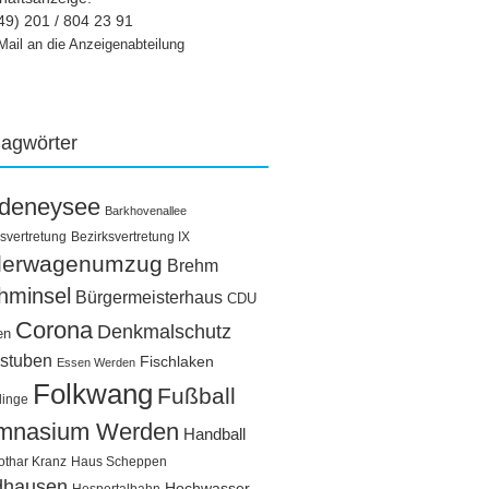
49) 201 / 804 23 91
Mail an die Anzeigenabteilung
lagwörter
ldeneysee
Barkhovenallee
svertretung
Bezirksvertretung IX
llerwagenumzug
Brehm
hminsel
Bürgermeisterhaus
CDU
Corona
Denkmalschutz
en
stuben
Fischlaken
Essen Werden
Folkwang
Fußball
linge
mnasium Werden
Handball
othar Kranz
Haus Scheppen
dhausen
Hochwasser