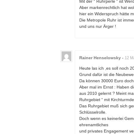
Mit der “ Ruhrperle “ ist Wer
Aber markenrechtlich hat wo
hier ein Widerspruch hätte m
Die Metropole Ruhr ist imme
und uns nur Ärger !
Rainer Henselowsky
-
12 M
Heute las ich ,es soll noch 
Grund dafür ist die Neubew
Da können 30000 Euro doch n
Aber mal im Ernst : Haben di
aus 2010 gelernt ? Meint m
Ruhrgebiet “ mit Kirchturmd
Das Ruhrgebiet muß sich ger
Schlüsselrolle.
Doch wenn es keinerlei Geme
ehrenamtliches
und privates Engagement ver