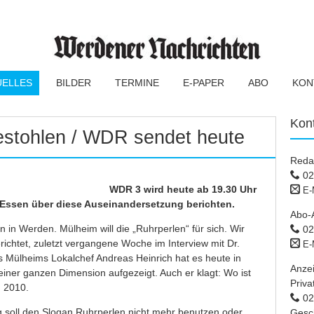
UELLES
BILDER
TERMINE
E-PAPER
ABO
KON
Kon
gestohlen / WDR sendet heute
Reda
02
WDR 3 wird heute ab 19.30 Uhr
E-
 Essen über diese Auseinandersetzung berichten.
Abo-
n Werden. Mülheim will die „Ruhrperlen“ für sich. Wir
02
ichtet, zuletzt vergangene Woche im Interview mit Dr.
E-
s Mülheims Lokalchef Andreas Heinrich hat es heute in
Anze
iner ganzen Dimension aufgezeigt. Auch er klagt: Wo ist
Priva
 2010.
02 
 soll den Slogan Ruhrperlen nicht mehr benutzen oder
Gesc