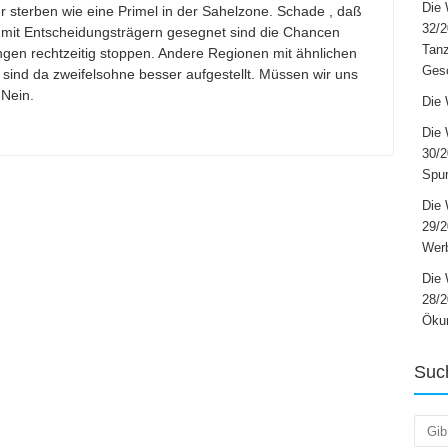
Die 
r sterben wie eine Primel in der Sahelzone. Schade , daß
32/2
t mit Entscheidungsträgern gesegnet sind die Chancen
Tanz
gen rechtzeitig stoppen. Andere Regionen mit ähnlichen
Ges
sind da zweifelsohne besser aufgestellt. Müssen wir uns
 Nein.
Die 
Die 
30/2
Spur
Die 
29/
Werb
Die 
28/2
Öku
Suc
Such