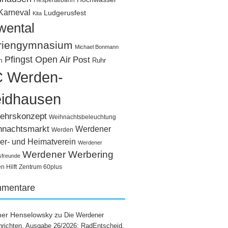
Hespertalbahn
Karneval
Ludgerusfest
Kita
wental
riengymnasium
Michael Bonmann
Pfingst Open Air
Post
Ruhr
n
 Werden-
idhausen
ehrskonzept
Weihnachtsbeleuchtung
hnachtsmarkt
Werdener
Werden
er- und Heimatverein
Werdener
Werdener Werbering
sfreunde
 Hilft
Zentrum 60plus
mentare
ner Henselowsky
zu
Die Werdener
richten, Ausgabe 26/2026: RadEntscheid,