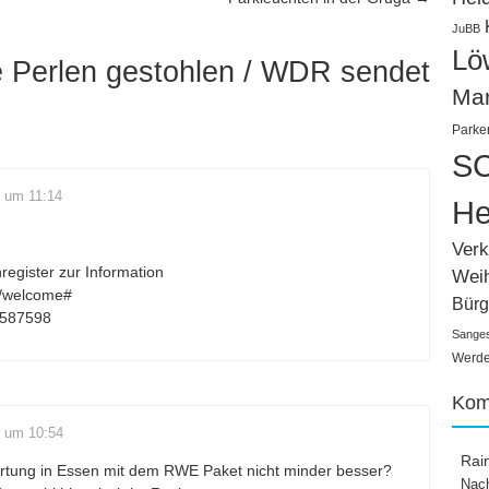
JuBB
Lö
e Perlen gestohlen / WDR sendet
Ma
Parke
SC
 um 11:14
He
Verk
register zur Information
Wei
w/welcome#
Bürg
0587598
Sange
Werden
Kom
4 um 10:54
Rai
rtung in Essen mit dem RWE Paket nicht minder besser?
Nach