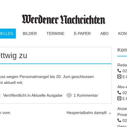
UELLES
BILDER
TERMINE
E-PAPER
ABO
KON
Kon
ttwig zu
Reda
02
uss wegen Personalmangel bis 20. Juni geschlossen
E-
t aktuell mit.
Abo-
02
Veröffentlicht in
Aktuelle Ausgabe
1 Kommentar
E-
Anze
en vom
Hespertalbahn dampft
→
Priva
02 
Gesc