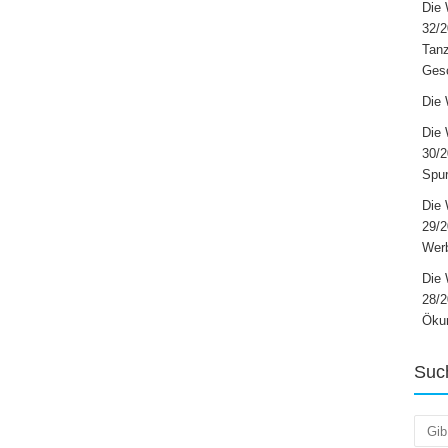
Die 
32/2
Tanz
Ges
Die 
Die 
30/2
Spur
Die 
29/
Werb
Die 
28/2
Öku
Suc
Such