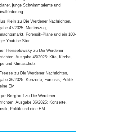
laner, junge Schwimmtalente und
ivalförderung
us Klein
zu
Die Werdener Nachrichten,
abe 47/2025: Martinszug,
nachtsmarkt, Forensik-Pläne und ein 103-
iger Youtube-Star
ner Henselowsky
zu
Die Werdener
richten, Ausgabe 45/2025: Kita, Kirche,
pe und Klimaschutz
 Freese
zu
Die Werdener Nachrichten,
abe 36/2025: Konzerte, Forensik, Politik
 eine EM
gar Berghoff
zu
Die Werdener
richten, Ausgabe 36/2025: Konzerte,
nsik, Politik und eine EM
g