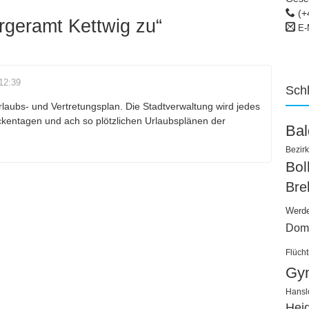
(+
rgeramt Kettwig zu
“
E-
12:39
Sch
rlaubs- und Vertretungsplan. Die Stadtverwaltung wird jedes
kentagen und ach so plötzlichen Urlaubsplänen der
Ba
Bezirk
Bo
Bre
Werd
Dom
Flücht
Gy
Hansl
Hei