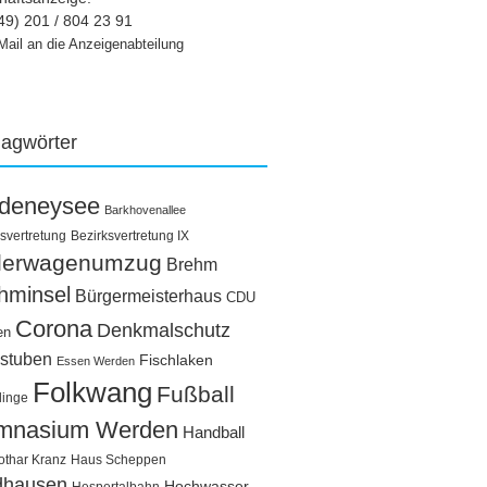
49) 201 / 804 23 91
Mail an die Anzeigenabteilung
lagwörter
ldeneysee
Barkhovenallee
svertretung
Bezirksvertretung IX
llerwagenumzug
Brehm
hminsel
Bürgermeisterhaus
CDU
Corona
Denkmalschutz
en
stuben
Fischlaken
Essen Werden
Folkwang
Fußball
linge
mnasium Werden
Handball
othar Kranz
Haus Scheppen
dhausen
Hochwasser