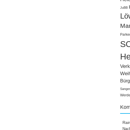
JuBB
Lö
Ma
Parke
SC
He
Verk
Wei
Bürg
Sange
Werden
Kom
Rai
Nach