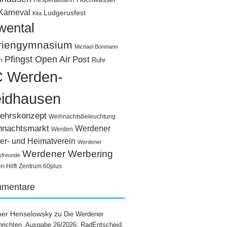
Hespertalbahn
Karneval
Ludgerusfest
Kita
wental
riengymnasium
Michael Bonmann
Pfingst Open Air
Post
Ruhr
n
 Werden-
idhausen
ehrskonzept
Weihnachtsbeleuchtung
hnachtsmarkt
Werdener
Werden
er- und Heimatverein
Werdener
Werdener Werbering
sfreunde
 Hilft
Zentrum 60plus
mentare
ner Henselowsky
zu
Die Werdener
richten, Ausgabe 26/2026: RadEntscheid,