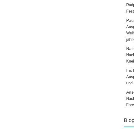
Radp
Fest
Paul
Ausg
Weih
jähr
Rai
Nach
Knei
Iris
Ausg
und
Ans
Nach
Fore
Blo