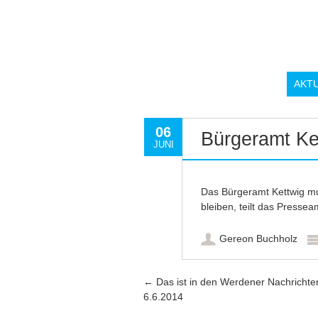
AKT
06
Bürgeramt Ke
JUNI
Das Bürgeramt Kettwig m
bleiben, teilt das Presseam
Gereon Buchholz
Artikel-Navigation
←
Das ist in den Werdener Nachricht
6.6.2014