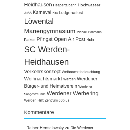
Heidhausen
Hochwasser
Hespertalbahn
Karneval
Ludgerusfest
JuBB
Kita
Löwental
Mariengymnasium
Michael Bonmann
Pfingst Open Air
Post
Ruhr
Parken
SC Werden-
Heidhausen
Verkehrskonzept
Weihnachtsbeleuchtung
Weihnachtsmarkt
Werdener
Werden
Bürger- und Heimatverein
Werdener
Werdener Werbering
Sangesfreunde
Werden Hilft
Zentrum 60plus
Kommentare
Rainer Henselowsky
zu
Die Werdener