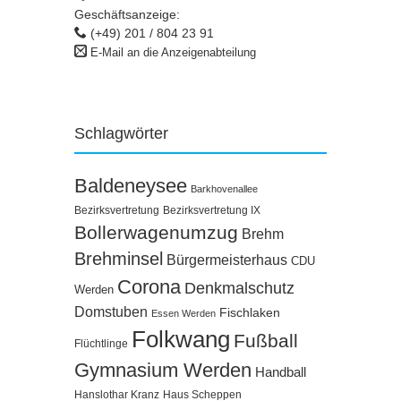
Geschäftsanzeige:
(+49) 201 / 804 23 91
E-Mail an die Anzeigenabteilung
Schlagwörter
Baldeneysee
Barkhovenallee
Bezirksvertretung
Bezirksvertretung IX
Bollerwagenumzug
Brehm
Brehminsel
Bürgermeisterhaus
CDU
Corona
Denkmalschutz
Werden
Domstuben
Fischlaken
Essen Werden
Folkwang
Fußball
Flüchtlinge
Gymnasium Werden
Handball
Hanslothar Kranz
Haus Scheppen