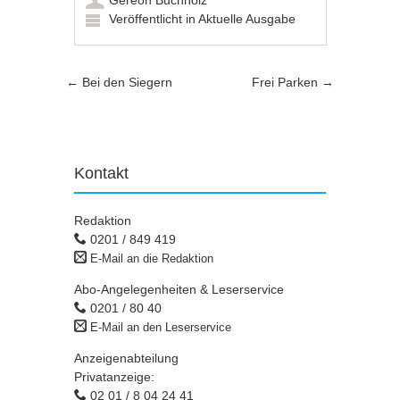
Gereon Buchholz
Veröffentlicht in
Aktuelle Ausgabe
Artikel-Navigation
←
Bei den Siegern
Frei Parken
→
Kontakt
Redaktion
0201 / 849 419
E-Mail an die Redaktion
Abo-Angelegenheiten & Leserservice
0201 / 80 40
E-Mail an den Leserservice
Anzeigenabteilung
Privatanzeige:
02 01 / 8 04 24 41