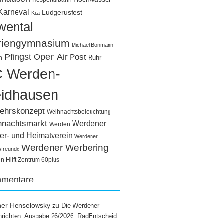
Hespertalbahn
Karneval
Ludgerusfest
Kita
wental
riengymnasium
Michael Bonmann
Pfingst Open Air
Post
Ruhr
n
 Werden-
idhausen
ehrskonzept
Weihnachtsbeleuchtung
hnachtsmarkt
Werdener
Werden
er- und Heimatverein
Werdener
Werdener Werbering
sfreunde
 Hilft
Zentrum 60plus
mentare
ner Henselowsky
zu
Die Werdener
richten, Ausgabe 26/2026: RadEntscheid,