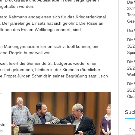
Die 
ngehalten worden.
32/2
Tanz
rnhard Kahmann engagierten sich für das Kriegerdenkmal
Ges
 Der jahrelange Einsatz hat sich gelohnt: Die Risse an
llenen des Ersten Weltkriegs erinnert, sind
Die 
Die 
m Mariengymnasium lernen sich virtuell kennen, ein
30/2
giene-Regeln humorvoll vor.
Spur
Die 
eit feiert die Gemeinde St. Ludgerus wieder einen
29/
 sind gekommen, bleiben in der Kirche in räumlicher
Werb
ie Propst Jürgen Schmidt in seiner Begrüßung sagt: „sich
Die 
28/2
-
Öku
Suc
ster
Such
en