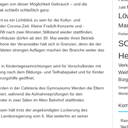
flagen von dieser Möglichkeit Gebrauch – und die
JuBB
k schließt schließlich ganz.
Lö
t es ein Lichtblick zu sein für die Kultur- und
Ma
der Corona-Zeit: Kleine Freiluft-Konzerte und -
W nach zwei Monaten Stillstand wieder stattfinden,
Parke
thäuser dürfen ab den 30. Mai wieder ihren Betrieb
SC
rie der Veranstalter hält sich in Grenzen, denn die der
deten strengen Auflagen machen der Branche weiter das
He
Verk
in Kindertageseinrichtungen wird für Vorschulkinder mit
Wei
ung nach dem Bildungs- und Teilhabepaket und für Kinder
rungshilfe geöffnet.
Bürg
erden in der Cafeteria des Gymnasiums Werden die Eltern
Sange
iert, während die Aufnahmeprüfungen für den
Werden
der in zwei Sälen im Alten Bahnhof stattfinden.
Kom
ssen hält trotz der angekündigten Lockerung des
 Landesregierung vom 6. Mai weiterhin an seiner
Rai
.
Nach