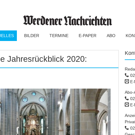
UELLES
BILDER
TERMINE
E-PAPER
ABO
KON
Kon
e Jahresrückblick 2020:
Reda
02
E-
Abo-
02
E-
Anze
Priva
02 
Gesc