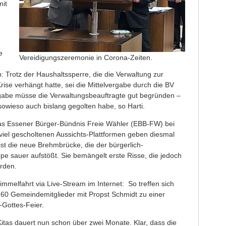
it
e
Vereidigungszeremonie in Corona-Zeiten.
n: Trotz der Haushaltssperre, die die Verwaltung zur
ise verhängt hatte, sei die Mittelvergabe durch die BV
sgabe müsse die Verwaltungsbeauftragte gut begründen –
sowieso auch bislang gegolten habe, so Harti.
as Essener Bürger-Bündnis Freie Wähler (EBB-FW) bei
 viel gescholtenen Aussichts-Plattformen geben diesmal
 ist die neue Brehmbrücke, die der bürgerlich-
e sauer aufstößt. Sie bemängelt erste Risse, die jedoch
rden.
 Himmelfahrt via Live-Stream im Internet: So treffen sich
60 Gemeindemitglieder mit Propst Schmidt zu einer
t-Gottes-Feier.
itas dauert nun schon über zwei Monate. Klar, dass die