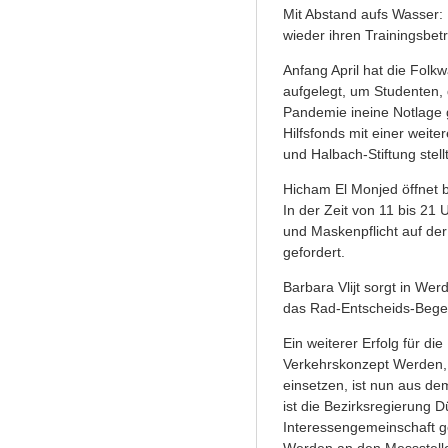
Mit Abstand aufs Wasser:
wieder ihren Trainingsbetr
Anfang April hat die Folk
aufgelegt, um Studenten, 
Pandemie ineine Notlage ge
Hilfsfonds mit einer weite
und Halbach-Stiftung stel
Hicham El Monjed öffnet b
In der Zeit von 11 bis 21
und Maskenpflicht auf de
gefordert.
Barbara Vlijt sorgt in Werd
das Rad-Entscheids-Bege
Ein weiterer Erfolg für d
Verkehrskonzept Werden, 
einsetzen, ist nun aus dem
ist die Bezirksregierung 
Interessengemeinschaft g
Werden an den Messstelle