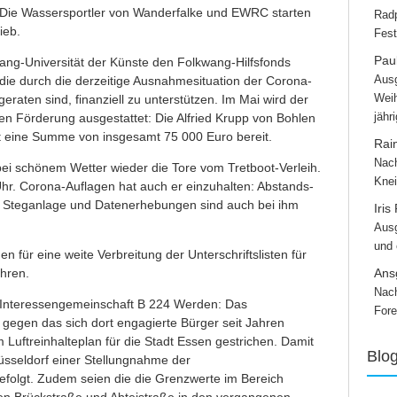
 Die Wassersportler von Wanderfalke und EWRC starten
Radp
ieb.
Fest
Paul
wang-Universität der Künste den Folkwang-Hilfsfonds
Ausg
die durch die derzeitige Ausnahmesituation der Corona-
Weih
raten sind, finanziell zu unterstützen. Im Mai wird der
jähr
ren Förderung ausgestattet: Die Alfried Krupp von Bohlen
lt eine Summe von insgesamt 75 000 Euro bereit.
Rai
Nach
ei schönem Wetter wieder die Tore vom Tretboot-Verleih.
Knei
 Uhr. Corona-Auflagen hat auch er einzuhalten: Abstands-
r Steganlage und Datenerhebungen sind auch bei ihm
Iris
Ausg
und
en für eine weite Verbreitung der Unterschriftslisten für
hren.
Ans
Nach
ie Interessengemeinschaft B 224 Werden: Das
Fore
gegen das sich dort engagierte Bürger seit Jahren
 Luftreinhalteplan für die Stadt Essen gestrichen. Damit
Blo
Düsseldorf einer Stellungnahme der
efolgt. Zudem seien die die Grenzwerte im Bereich
n Brückstraße und Abteistraße in den vergangenen