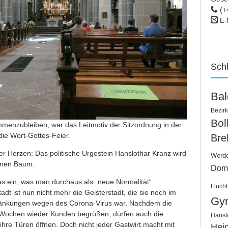
(+
E-
Sch
Ba
Bezirk
Bo
menzubleiben, war das Leitmotiv der Sitzordnung in der
 die Wort-Gottes-Feier.
Bre
r Herzen: Das politische Urgestein Hanslothar Kranz wird
Werd
einen Baum.
Dom
as ein, was man durchaus als „neue Normalität“
Flücht
adt ist nun nicht mehr die Geisterstadt, die sie noch im
Gy
änkungen wegen des Corona-Virus war. Nachdem die
 Wochen wieder Kunden begrüßen, dürfen auch die
Hansl
re Türen öffnen. Doch nicht jeder Gastwirt macht mit
Hei