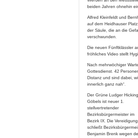
beiden Jahren ohnehin ei
Alfred Kleinfeldt und Be
auf dem Heidhauser Platz.
der Säule, die an die Gefa
verschwunden.
Die neuen Fünftklässler a
fröhliches Video stellt Hy
Nach mehrwöchiger Wartez
Gottesdienst. 42 Personen
Distanz und sind dabei, w
innerlich ganz nah“.
Der Grüne Ludger Hicking
Göbels ist neuer 1.
stellvertretender
Bezirksbürgermeister im
Bezirk IX. Die Vereidigung
schließt Bezirksbürgermei
Benjamin Brenk wegen d