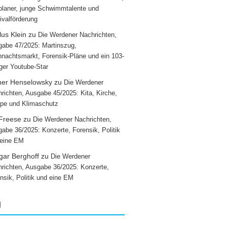
laner, junge Schwimmtalente und
ivalförderung
us Klein
zu
Die Werdener Nachrichten,
abe 47/2025: Martinszug,
nachtsmarkt, Forensik-Pläne und ein 103-
iger Youtube-Star
ner Henselowsky
zu
Die Werdener
richten, Ausgabe 45/2025: Kita, Kirche,
pe und Klimaschutz
 Freese
zu
Die Werdener Nachrichten,
abe 36/2025: Konzerte, Forensik, Politik
 eine EM
gar Berghoff
zu
Die Werdener
richten, Ausgabe 36/2025: Konzerte,
nsik, Politik und eine EM
g