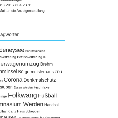
49) 201 / 804 23 91
Mail an die Anzeigenabteilung
lagwörter
ldeneysee
Barkhovenallee
svertretung
Bezirksvertretung IX
llerwagenumzug
Brehm
hminsel
Bürgermeisterhaus
CDU
Corona
Denkmalschutz
en
stuben
Fischlaken
Essen Werden
Folkwang
Fußball
linge
mnasium Werden
Handball
othar Kranz
Haus Scheppen
dhausen
Hochwasser