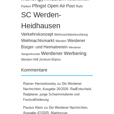
Pfingst Open Air
Post
Ruhr
Parken
SC Werden-
Heidhausen
Verkehrskonzept
Weihnachtsbeleuchtung
Weihnachtsmarkt
Werdener
Werden
Bürger- und Heimatverein
Werdener
Werdener Werbering
Sangesfreunde
Werden Hilft
Zentrum 60plus
Kommentare
Rainer Henselowsky
zu
Die Werdener
Nachrichten, Ausgabe 26/2026: RadEntscheid,
Radplaner, junge Schwimmtalente und
Festivalförderung
Paulus Klein
zu
Die Werdener Nachrichten,
Ausgabe 47/2025: Martinszug,