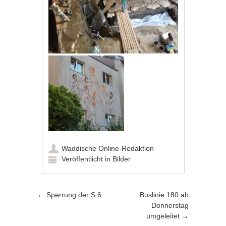
Waddische Online-Redaktion
Veröffentlicht in
Bilder
Artikel-Navigation
←
Sperrung der S 6
Buslinie 180 ab
Donnerstag
umgeleitet
→