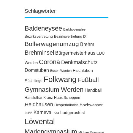
Schlagwörter
Baldeneysee
Barkhovenallee
Bezirksvertretung
Bezirksvertretung IX
Bollerwagenumzug
Brehm
Brehminsel
Bürgermeisterhaus
CDU
Corona
Denkmalschutz
Werden
Domstuben
Fischlaken
Essen Werden
Folkwang
Fußball
Flüchtlinge
Gymnasium Werden
Handball
Hanslothar Kranz
Haus Scheppen
Heidhausen
Hochwasser
Hespertalbahn
Karneval
Ludgerusfest
JuBB
Kita
Löwental
Mariengymnasium
Michael Bonmann