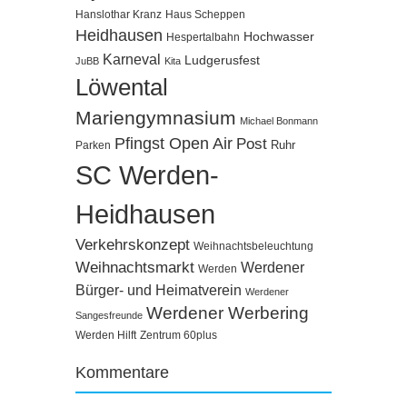
Hanslothar Kranz
Haus Scheppen
Heidhausen
Hochwasser
Hespertalbahn
Karneval
Ludgerusfest
JuBB
Kita
Löwental
Mariengymnasium
Michael Bonmann
Pfingst Open Air
Post
Ruhr
Parken
SC Werden-
Heidhausen
Verkehrskonzept
Weihnachtsbeleuchtung
Weihnachtsmarkt
Werdener
Werden
Bürger- und Heimatverein
Werdener
Werdener Werbering
Sangesfreunde
Werden Hilft
Zentrum 60plus
Kommentare