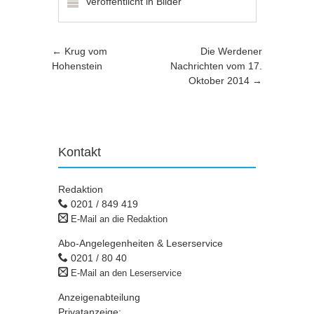
Veröffentlicht in
Bilder
Artikel-Navigation
←
Krug vom
Die Werdener
Hohenstein
Nachrichten vom 17.
Oktober 2014
→
Kontakt
Redaktion
0201 / 849 419
E-Mail an die Redaktion
Abo-Angelegenheiten & Leserservice
0201 / 80 40
E-Mail an den Leserservice
Anzeigenabteilung
Privatanzeige: