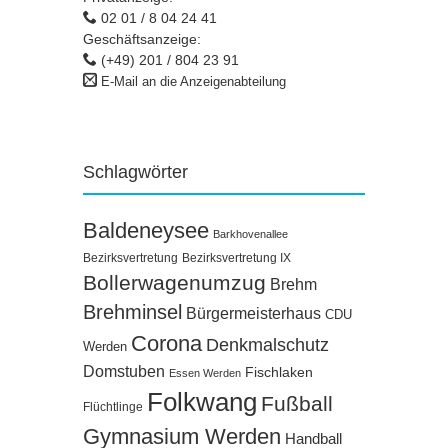
02 01 / 8 04 24 41
Geschäftsanzeige:
(+49) 201 / 804 23 91
E-Mail an die Anzeigenabteilung
Schlagwörter
Baldeneysee
Barkhovenallee
Bezirksvertretung
Bezirksvertretung IX
Bollerwagenumzug
Brehm
Brehminsel
Bürgermeisterhaus
CDU
Corona
Denkmalschutz
Werden
Domstuben
Fischlaken
Essen Werden
Folkwang
Fußball
Flüchtlinge
Gymnasium Werden
Handball