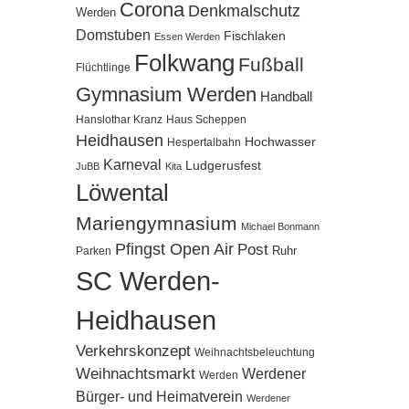
Corona
Denkmalschutz
Werden
Domstuben
Fischlaken
Essen Werden
Folkwang
Fußball
Flüchtlinge
Gymnasium Werden
Handball
Hanslothar Kranz
Haus Scheppen
Heidhausen
Hochwasser
Hespertalbahn
Karneval
Ludgerusfest
JuBB
Kita
Löwental
Mariengymnasium
Michael Bonmann
Pfingst Open Air
Post
Ruhr
Parken
SC Werden-
Heidhausen
Verkehrskonzept
Weihnachtsbeleuchtung
Weihnachtsmarkt
Werdener
Werden
Bürger- und Heimatverein
Werdener