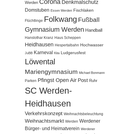
Corona
Denkmalschutz
Werden
Domstuben
Fischlaken
Essen Werden
Folkwang
Fußball
Flüchtlinge
Gymnasium Werden
Handball
Hanslothar Kranz
Haus Scheppen
Heidhausen
Hochwasser
Hespertalbahn
Karneval
Ludgerusfest
JuBB
Kita
Löwental
Mariengymnasium
Michael Bonmann
Pfingst Open Air
Post
Ruhr
Parken
SC Werden-
Heidhausen
Verkehrskonzept
Weihnachtsbeleuchtung
Weihnachtsmarkt
Werdener
Werden
Bürger- und Heimatverein
Werdener