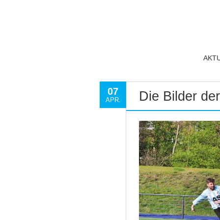
AKT
07
Die Bilder d
APR.