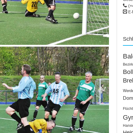
(+
E-
Sch
Ba
Bezirk
Bo
Bre
Werd
Dom
Flücht
Gy
Hansl
Hei