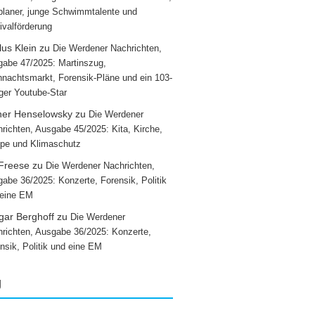
laner, junge Schwimmtalente und
ivalförderung
us Klein
zu
Die Werdener Nachrichten,
abe 47/2025: Martinszug,
nachtsmarkt, Forensik-Pläne und ein 103-
iger Youtube-Star
ner Henselowsky
zu
Die Werdener
richten, Ausgabe 45/2025: Kita, Kirche,
pe und Klimaschutz
 Freese
zu
Die Werdener Nachrichten,
abe 36/2025: Konzerte, Forensik, Politik
 eine EM
gar Berghoff
zu
Die Werdener
richten, Ausgabe 36/2025: Konzerte,
nsik, Politik und eine EM
g