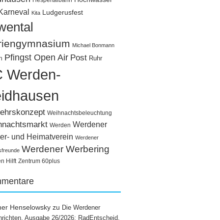
Hespertalbahn
Karneval
Ludgerusfest
Kita
wental
riengymnasium
Michael Bonmann
Pfingst Open Air
Post
Ruhr
n
 Werden-
idhausen
ehrskonzept
Weihnachtsbeleuchtung
hnachtsmarkt
Werdener
Werden
er- und Heimatverein
Werdener
Werdener Werbering
sfreunde
 Hilft
Zentrum 60plus
mentare
ner Henselowsky
zu
Die Werdener
richten, Ausgabe 26/2026: RadEntscheid,