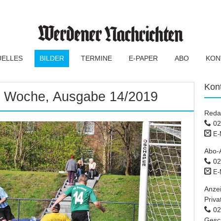
UELLES
BILDER
TERMINE
E-PAPER
ABO
KON
Kon
er Woche, Ausgabe 14/2019
Reda
02
E-
Abo-
02
E-
Anze
Priva
02 
Gesc