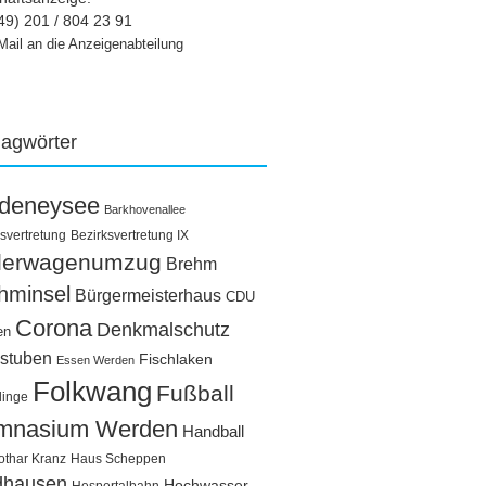
49) 201 / 804 23 91
Mail an die Anzeigenabteilung
lagwörter
ldeneysee
Barkhovenallee
svertretung
Bezirksvertretung IX
llerwagenumzug
Brehm
hminsel
Bürgermeisterhaus
CDU
Corona
Denkmalschutz
en
stuben
Fischlaken
Essen Werden
Folkwang
Fußball
linge
mnasium Werden
Handball
othar Kranz
Haus Scheppen
dhausen
Hochwasser