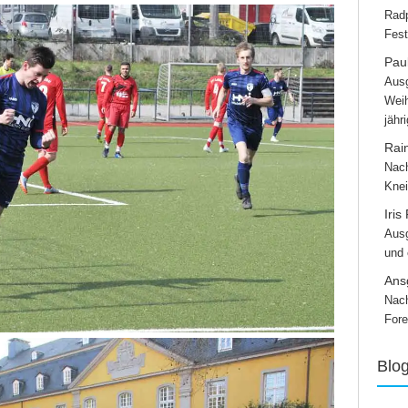
Radp
Fest
Paul
Ausg
Weih
jähr
Rai
Nach
Knei
Iris
Ausg
und
Ans
Nach
Fore
Blo