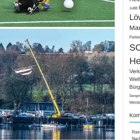
JuBB
Lö
Ma
Parke
SC
He
Verk
Wei
Bürg
Sange
Werden
Kom
Rai
Nach