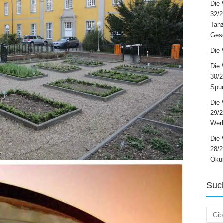
Die 
32/2
Tanz
Ges
Die 
Die 
30/2
Spur
Die 
29/
Werb
Die 
28/2
Öku
Suc
Such