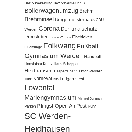
Bezirksvertretung
Bezirksvertretung IX
Bollerwagenumzug
Brehm
Brehminsel
Bürgermeisterhaus
CDU
Corona
Denkmalschutz
Werden
Domstuben
Fischlaken
Essen Werden
Folkwang
Fußball
Flüchtlinge
Gymnasium Werden
Handball
Hanslothar Kranz
Haus Scheppen
Heidhausen
Hochwasser
Hespertalbahn
Karneval
Ludgerusfest
JuBB
Kita
Löwental
Mariengymnasium
Michael Bonmann
Pfingst Open Air
Post
Ruhr
Parken
SC Werden-
Heidhausen