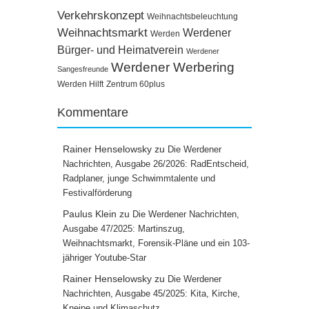
Verkehrskonzept
Weihnachtsbeleuchtung
Weihnachtsmarkt
Werdener
Werden
Bürger- und Heimatverein
Werdener
Werdener Werbering
Sangesfreunde
Werden Hilft
Zentrum 60plus
Kommentare
Rainer Henselowsky
zu
Die Werdener
Nachrichten, Ausgabe 26/2026: RadEntscheid,
Radplaner, junge Schwimmtalente und
Festivalförderung
Paulus Klein
zu
Die Werdener Nachrichten,
Ausgabe 47/2025: Martinszug,
Weihnachtsmarkt, Forensik-Pläne und ein 103-
jähriger Youtube-Star
Rainer Henselowsky
zu
Die Werdener
Nachrichten, Ausgabe 45/2025: Kita, Kirche,
Kneipe und Klimaschutz