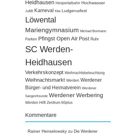
Heidhausen
Hochwasser
Hespertalbahn
Karneval
Ludgerusfest
JuBB
Kita
Löwental
Mariengymnasium
Michael Bonmann
Pfingst Open Air
Post
Ruhr
Parken
SC Werden-
Heidhausen
Verkehrskonzept
Weihnachtsbeleuchtung
Weihnachtsmarkt
Werdener
Werden
Bürger- und Heimatverein
Werdener
Werdener Werbering
Sangesfreunde
Werden Hilft
Zentrum 60plus
Kommentare
Rainer Henselowsky
zu
Die Werdener