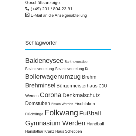
Geschäftsanzeige:
(+49) 201 / 804 23 91
E-Mail an die Anzeigenabteilung
Schlagwörter
Baldeneysee
Barkhovenallee
Bezirksvertretung
Bezirksvertretung IX
Bollerwagenumzug
Brehm
Brehminsel
Bürgermeisterhaus
CDU
Corona
Denkmalschutz
Werden
Domstuben
Fischlaken
Essen Werden
Folkwang
Fußball
Flüchtlinge
Gymnasium Werden
Handball
Hanslothar Kranz
Haus Scheppen