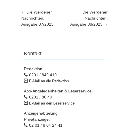
Artikel-Navigation
←
Die Werdener
Die Werdener
Nachrichten,
Nachrichten,
Ausgabe 37/2023
Ausgabe 38/2023
→
Kontakt
Redaktion
0201 / 849 419
E-Mail an die Redaktion
Abo-Angelegenheiten & Leserservice
0201 / 80 40
E-Mail an den Leserservice
Anzeigenabteilung
Privatanzeige:
02 01 / 8 04 24 41