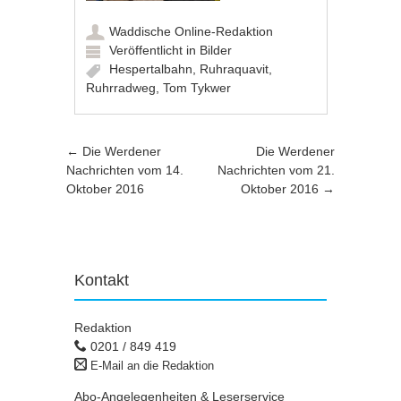
Waddische Online-Redaktion
Veröffentlicht in
Bilder
Hespertalbahn
,
Ruhraquavit
,
Ruhrradweg
,
Tom Tykwer
Artikel-Navigation
←
Die Werdener
Die Werdener
Nachrichten vom 14.
Nachrichten vom 21.
Oktober 2016
Oktober 2016
→
Kontakt
Redaktion
0201 / 849 419
E-Mail an die Redaktion
Abo-Angelegenheiten & Leserservice