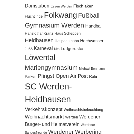
Domstuben
Fischlaken
Essen Werden
Folkwang
Fußball
Flüchtlinge
Gymnasium Werden
Handball
Hanslothar Kranz
Haus Scheppen
Heidhausen
Hochwasser
Hespertalbahn
Karneval
Ludgerusfest
JuBB
Kita
Löwental
Mariengymnasium
Michael Bonmann
Pfingst Open Air
Post
Ruhr
Parken
SC Werden-
Heidhausen
Verkehrskonzept
Weihnachtsbeleuchtung
Weihnachtsmarkt
Werdener
Werden
Bürger- und Heimatverein
Werdener
Werdener Werbering
Sangesfreunde