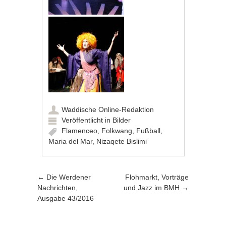
Waddische Online-Redaktion
Veröffentlicht in
Bilder
Flamenceo
,
Folkwang
,
Fußball
,
Maria del Mar
,
Nizaqete Bislimi
Artikel-Navigation
←
Die Werdener
Flohmarkt, Vorträge
Nachrichten,
und Jazz im BMH
→
Ausgabe 43/2016