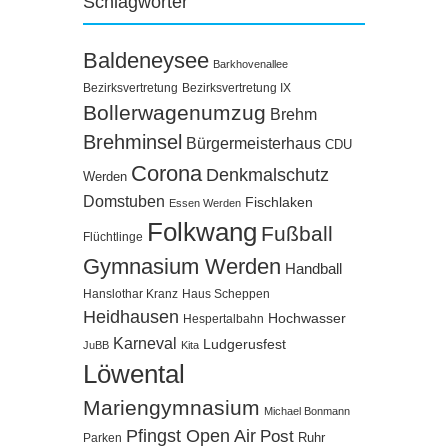
Schlagwörter
Baldeneysee
Barkhovenallee
Bezirksvertretung
Bezirksvertretung IX
Bollerwagenumzug
Brehm
Brehminsel
Bürgermeisterhaus
CDU
Corona
Denkmalschutz
Werden
Domstuben
Fischlaken
Essen Werden
Folkwang
Fußball
Flüchtlinge
Gymnasium Werden
Handball
Hanslothar Kranz
Haus Scheppen
Heidhausen
Hochwasser
Hespertalbahn
Karneval
Ludgerusfest
JuBB
Kita
Löwental
Mariengymnasium
Michael Bonmann
Pfingst Open Air
Post
Ruhr
Parken