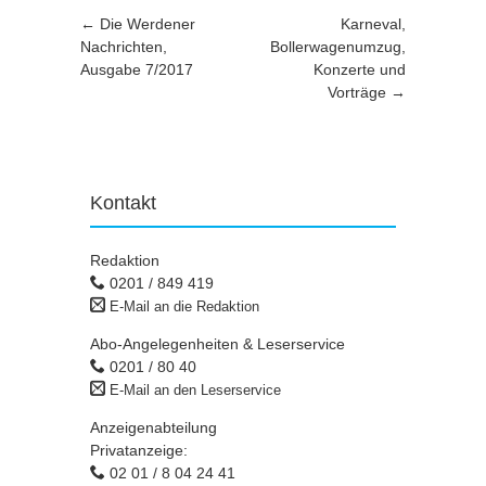
Artikel-Navigation
←
Die Werdener
Karneval,
Nachrichten,
Bollerwagenumzug,
Ausgabe 7/2017
Konzerte und
Vorträge
→
Kontakt
Redaktion
0201 / 849 419
E-Mail an die Redaktion
Abo-Angelegenheiten & Leserservice
0201 / 80 40
E-Mail an den Leserservice
Anzeigenabteilung
Privatanzeige:
02 01 / 8 04 24 41