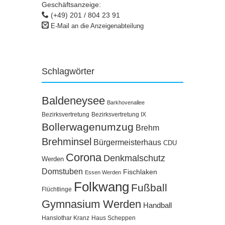
Geschäftsanzeige:
(+49) 201 / 804 23 91
E-Mail an die Anzeigenabteilung
Schlagwörter
Baldeneysee
Barkhovenallee
Bezirksvertretung
Bezirksvertretung IX
Bollerwagenumzug
Brehm
Brehminsel
Bürgermeisterhaus
CDU
Corona
Denkmalschutz
Werden
Domstuben
Fischlaken
Essen Werden
Folkwang
Fußball
Flüchtlinge
Gymnasium Werden
Handball
Hanslothar Kranz
Haus Scheppen