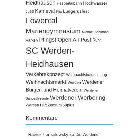
Heidhausen
Hochwasser
Hespertalbahn
Karneval
Ludgerusfest
JuBB
Kita
Löwental
Mariengymnasium
Michael Bonmann
Pfingst Open Air
Post
Ruhr
Parken
SC Werden-
Heidhausen
Verkehrskonzept
Weihnachtsbeleuchtung
Weihnachtsmarkt
Werdener
Werden
Bürger- und Heimatverein
Werdener
Werdener Werbering
Sangesfreunde
Werden Hilft
Zentrum 60plus
Kommentare
Rainer Henselowsky
zu
Die Werdener