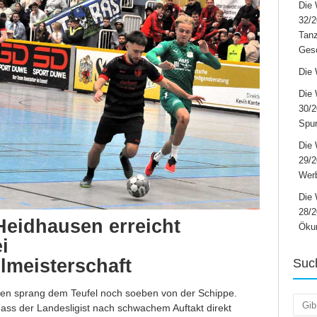
Die 
32/2
Tanz
Ges
Die 
Die 
30/2
Spur
Die 
29/
Werb
Die 
28/2
eidhausen erreicht
Öku
i
lmeisterschaft
Suc
n sprang dem Teufel noch soeben von der Schippe.
Such
 dass der Landesligist nach schwachem Auftakt direkt