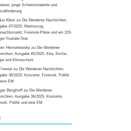
laner, junge Schwimmtalente und
ivalförderung
us Klein
zu
Die Werdener Nachrichten,
abe 47/2025: Martinszug,
nachtsmarkt, Forensik-Pläne und ein 103-
iger Youtube-Star
ner Henselowsky
zu
Die Werdener
richten, Ausgabe 45/2025: Kita, Kirche,
pe und Klimaschutz
 Freese
zu
Die Werdener Nachrichten,
abe 36/2025: Konzerte, Forensik, Politik
 eine EM
gar Berghoff
zu
Die Werdener
richten, Ausgabe 36/2025: Konzerte,
nsik, Politik und eine EM
g