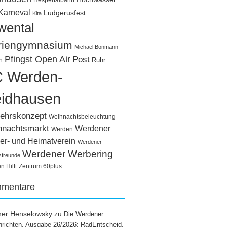
Hespertalbahn
Karneval
Ludgerusfest
Kita
wental
riengymnasium
Michael Bonmann
Pfingst Open Air
Post
Ruhr
n
 Werden-
idhausen
ehrskonzept
Weihnachtsbeleuchtung
hnachtsmarkt
Werdener
Werden
er- und Heimatverein
Werdener
Werdener Werbering
sfreunde
 Hilft
Zentrum 60plus
mentare
ner Henselowsky
zu
Die Werdener
richten, Ausgabe 26/2026: RadEntscheid,