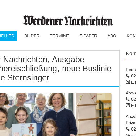
UELLES
BILDER
TERMINE
E-PAPER
ABO
KON
Kon
 Nachrichten, Ausgabe
ereischließung, neue Buslinie
Reda
e Sternsinger
02
E-
Abo-
02
E-
Anze
Priva
02 
Gesc