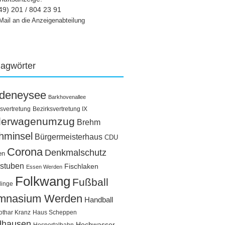
49) 201 / 804 23 91
Mail an die Anzeigenabteilung
lagwörter
ldeneysee
Barkhovenallee
svertretung
Bezirksvertretung IX
llerwagenumzug
Brehm
hminsel
Bürgermeisterhaus
CDU
Corona
Denkmalschutz
en
stuben
Fischlaken
Essen Werden
Folkwang
Fußball
linge
mnasium Werden
Handball
othar Kranz
Haus Scheppen
dhausen
Hochwasser