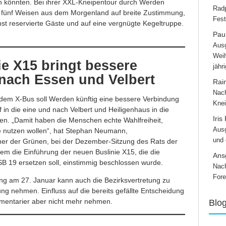
 könnten. Bei ihrer XXL-Kneipentour durch Werden
Radp
e fünf Weisen aus dem Morgenland auf breite Zustimmung,
Fest
chst reservierte Gäste und auf eine vergnügte Kegeltruppe.
Paul
Ausg
Weih
e X15 bringt bessere
jähr
nach Essen und Velbert
Rai
Nach
dem X-Bus soll Werden künftig eine bessere Verbindung
Knei
n die eine und nach Velbert und Heiligenhaus in die
Iris
. „Damit haben die Menschen echte Wahlfreiheit,
Ausg
ie nutzen wollen“, hat Stephan Neumann,
und
cher der Grünen, bei der Dezember-Sitzung des Rats der
dem die Einführung der neuen Buslinie X15, die die
Ans
 SB 19 ersetzen soll, einstimmig beschlossen wurde.
Nach
Fore
ng am 27. Januar kann auch die Bezirksvertretung zu
g nehmen. Einfluss auf die bereits gefällte Entscheidung
amentarier aber nicht mehr nehmen.
Blo