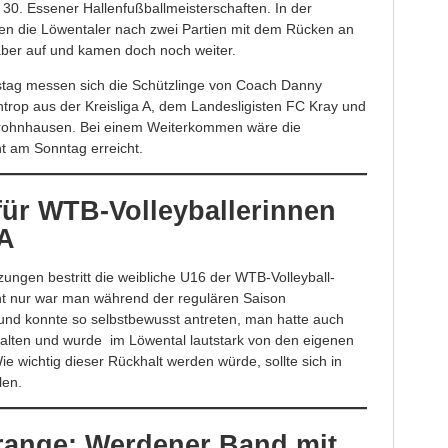
 30. Essener Hallenfußballmeisterschaften. In der
den die Löwentaler nach zwei Partien mit dem Rücken an
ber auf und kamen doch noch weiter.
tag messen sich die Schützlinge von Coach Danny
trop aus der Kreisliga A, dem Landesligisten FC Kray und
Frohnhausen. Bei einem Weiterkommen wäre die
t am Sonntag erreicht.
für WTB-Volleyballerinnen
 A
zungen bestritt die weibliche U16 der WTB-Volleyball-
cht nur war man während der regulären Saison
und konnte so selbstbewusst antreten, man hatte auch
halten und wurde im Löwental lautstark von den eigenen
e wichtig dieser Rückhalt werden würde, sollte sich in
len.
ange: Werdener Band mit