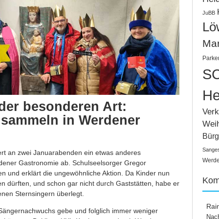
JuBB
Lö
Ma
Parke
SC
He
der besonderen Art:
Verk
 sammeln in Werdener
Wei
Bürg
Sange
pert an zwei Januarabenden ein etwas anderes
Werden
dener Gastronomie ab. Schulseelsorger Gregor
n und erklärt die ungewöhnliche Aktion. Da Kinder nun
Kom
en dürften, und schon gar nicht durch Gaststätten, habe er
nen Sternsingern überlegt.
Rai
Sängernachwuchs gebe und folglich immer weniger
Nach