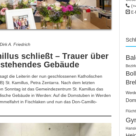
(+
E-
Sch
irk A. Friedrich
llus schließt – Trauer über
Ba
erstehendes Gebäude
Bezirk
Bo
, sagt die Leiterin der nun geschlossenen Katholischen
Bre
B) St. Kamillus, Petra Zentarra. Nach dem letzten
n Sonntag ist das Gemeindezentrum St. Kamillus das
Werd
holische Gebäude in Werden: Auf die Dom­stuben in Werden
Dom
-Himmelfahrt in Fischlaken und nun das Don-Camillo-
Flücht
Gy
Hansl
Hei