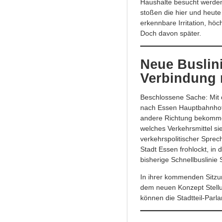
Haushalte besucht werden
stoßen die hier und heut
erkennbare Irritation, hö
Doch davon später.
Neue Buslini
Verbindung 
Beschlossene Sache: Mit 
nach Essen Hauptbahnhof i
andere Richtung bekommen
welches Verkehrsmittel s
verkehrspolitischer Spre
Stadt Essen frohlockt, in 
bisherige Schnellbuslinie
In ihrer kommenden Sitzu
dem neuen Konzept Stellun
können die Stadtteil-Parl