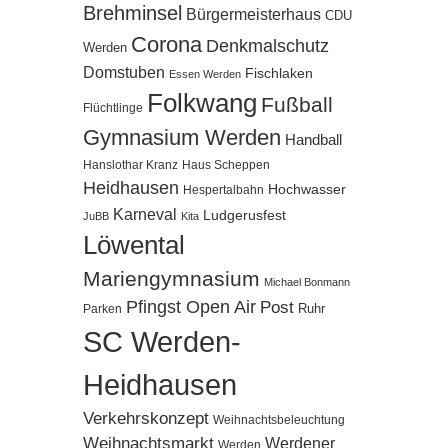
Brehminsel
Bürgermeisterhaus
CDU
Corona
Denkmalschutz
Werden
Domstuben
Fischlaken
Essen Werden
Folkwang
Fußball
Flüchtlinge
Gymnasium Werden
Handball
Hanslothar Kranz
Haus Scheppen
Heidhausen
Hochwasser
Hespertalbahn
Karneval
Ludgerusfest
JuBB
Kita
Löwental
Mariengymnasium
Michael Bonmann
Pfingst Open Air
Post
Ruhr
Parken
SC Werden-
Heidhausen
Verkehrskonzept
Weihnachtsbeleuchtung
Weihnachtsmarkt
Werdener
Werden