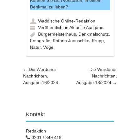
Können Sie sich vorstellen, in einem
Denkmal zu leben?
Waddische Online-Redaktion
Veröffentlicht in
Aktuelle Ausgabe
Bürgermeisterhaus
,
Denkmalschutz
,
Fotografie
,
Kathrin Januschke
,
Krupp
,
Natur
,
Vögel
Artikel-Navigation
←
Die Werdener
Die Werdener
Nachrichten,
Nachrichten,
Ausgabe 16/2024
Ausgabe 18/2024
→
Kontakt
Redaktion
0201 / 849 419