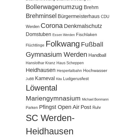
Bollerwagenumzug
Brehm
Brehminsel
Bürgermeisterhaus
CDU
Corona
Denkmalschutz
Werden
Domstuben
Fischlaken
Essen Werden
Folkwang
Fußball
Flüchtlinge
Gymnasium Werden
Handball
Hanslothar Kranz
Haus Scheppen
Heidhausen
Hochwasser
Hespertalbahn
Karneval
Ludgerusfest
JuBB
Kita
Löwental
Mariengymnasium
Michael Bonmann
Pfingst Open Air
Post
Ruhr
Parken
SC Werden-
Heidhausen