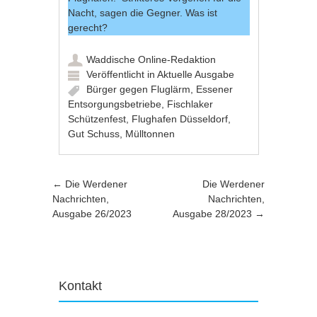
Nacht, sagen die Gegner. Was ist
gerecht?
Waddische Online-Redaktion
Veröffentlicht in
Aktuelle Ausgabe
Bürger gegen Fluglärm
,
Essener
Entsorgungsbetriebe
,
Fischlaker
Schützenfest
,
Flughafen Düsseldorf
,
Gut Schuss
,
Mülltonnen
Artikel-Navigation
←
Die Werdener
Die Werdener
Nachrichten,
Nachrichten,
Ausgabe 26/2023
Ausgabe 28/2023
→
Kontakt