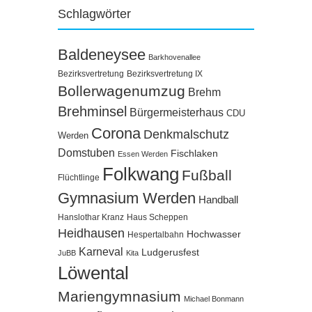
Schlagwörter
Baldeneysee
Barkhovenallee
Bezirksvertretung
Bezirksvertretung IX
Bollerwagenumzug
Brehm
Brehminsel
Bürgermeisterhaus
CDU
Corona
Denkmalschutz
Werden
Domstuben
Fischlaken
Essen Werden
Folkwang
Fußball
Flüchtlinge
Gymnasium Werden
Handball
Hanslothar Kranz
Haus Scheppen
Heidhausen
Hochwasser
Hespertalbahn
Karneval
Ludgerusfest
JuBB
Kita
Löwental
Mariengymnasium
Michael Bonmann