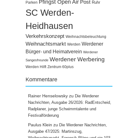
Pfingst Open Air
Post
Ruhr
Parken
SC Werden-
Heidhausen
Verkehrskonzept
Weihnachtsbeleuchtung
Weihnachtsmarkt
Werdener
Werden
Bürger- und Heimatverein
Werdener
Werdener Werbering
Sangesfreunde
Werden Hilft
Zentrum 60plus
Kommentare
Rainer Henselowsky
zu
Die Werdener
Nachrichten, Ausgabe 26/2026: RadEntscheid,
Radplaner, junge Schwimmtalente und
Festivalförderung
Paulus Klein
zu
Die Werdener Nachrichten,
Ausgabe 47/2025: Martinszug,
Weihnachtsmarkt, Forensik-Pläne und ein 103-