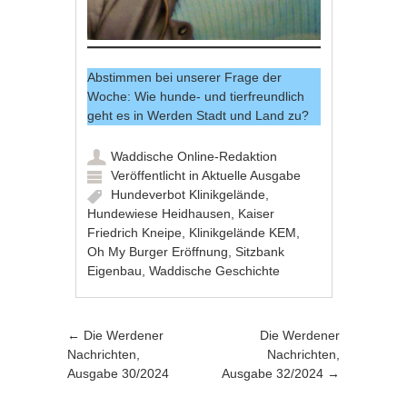
Abstimmen bei unserer Frage der
Woche: Wie hunde- und tierfreundlich
geht es in Werden Stadt und Land zu?
Waddische Online-Redaktion
Veröffentlicht in
Aktuelle Ausgabe
Hundeverbot Klinikgelände
,
Hundewiese Heidhausen
,
Kaiser
Friedrich Kneipe
,
Klinikgelände KEM
,
Oh My Burger Eröffnung
,
Sitzbank
Eigenbau
,
Waddische Geschichte
Artikel-Navigation
←
Die Werdener
Die Werdener
Nachrichten,
Nachrichten,
Ausgabe 30/2024
Ausgabe 32/2024
→