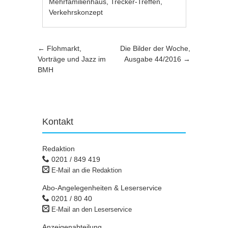
Mehrfamilienhaus
,
Trecker-Treffen
,
Verkehrskonzept
Artikel-Navigation
←
Flohmarkt,
Die Bilder der Woche,
Vorträge und Jazz im
Ausgabe 44/2016
→
BMH
Kontakt
Redaktion
0201 / 849 419
E-Mail an die Redaktion
Abo-Angelegenheiten & Leserservice
0201 / 80 40
E-Mail an den Leserservice
Anzeigenabteilung