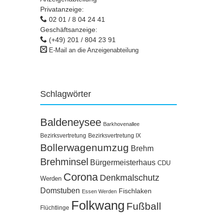
Privatanzeige:
02 01 / 8 04 24 41
Geschäftsanzeige:
(+49) 201 / 804 23 91
E-Mail an die Anzeigenabteilung
Schlagwörter
Baldeneysee
Barkhovenallee
Bezirksvertretung
Bezirksvertretung IX
Bollerwagenumzug
Brehm
Brehminsel
Bürgermeisterhaus
CDU
Corona
Denkmalschutz
Werden
Domstuben
Fischlaken
Essen Werden
Folkwang
Fußball
Flüchtlinge