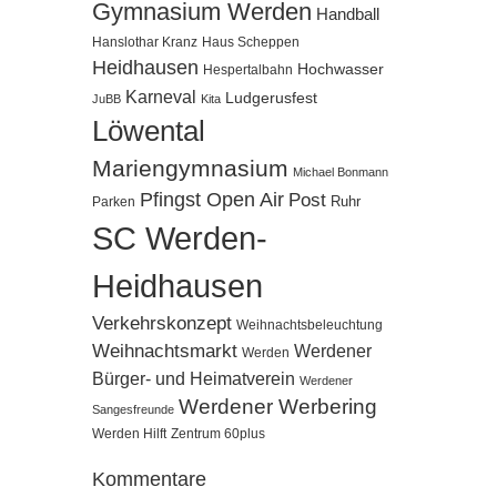
Gymnasium Werden
Handball
Hanslothar Kranz
Haus Scheppen
Heidhausen
Hochwasser
Hespertalbahn
Karneval
Ludgerusfest
JuBB
Kita
Löwental
Mariengymnasium
Michael Bonmann
Pfingst Open Air
Post
Ruhr
Parken
SC Werden-
Heidhausen
Verkehrskonzept
Weihnachtsbeleuchtung
Weihnachtsmarkt
Werdener
Werden
Bürger- und Heimatverein
Werdener
Werdener Werbering
Sangesfreunde
Werden Hilft
Zentrum 60plus
Kommentare