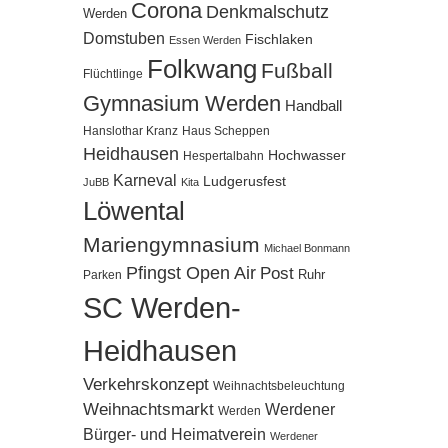
Corona
Denkmalschutz
Werden
Domstuben
Fischlaken
Essen Werden
Folkwang
Fußball
Flüchtlinge
Gymnasium Werden
Handball
Hanslothar Kranz
Haus Scheppen
Heidhausen
Hochwasser
Hespertalbahn
Karneval
Ludgerusfest
JuBB
Kita
Löwental
Mariengymnasium
Michael Bonmann
Pfingst Open Air
Post
Ruhr
Parken
SC Werden-
Heidhausen
Verkehrskonzept
Weihnachtsbeleuchtung
Weihnachtsmarkt
Werdener
Werden
Bürger- und Heimatverein
Werdener