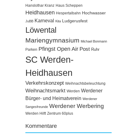
Hanslothar Kranz
Haus Scheppen
Heidhausen
Hochwasser
Hespertalbahn
Karneval
Ludgerusfest
JuBB
Kita
Löwental
Mariengymnasium
Michael Bonmann
Pfingst Open Air
Post
Ruhr
Parken
SC Werden-
Heidhausen
Verkehrskonzept
Weihnachtsbeleuchtung
Weihnachtsmarkt
Werdener
Werden
Bürger- und Heimatverein
Werdener
Werdener Werbering
Sangesfreunde
Werden Hilft
Zentrum 60plus
Kommentare