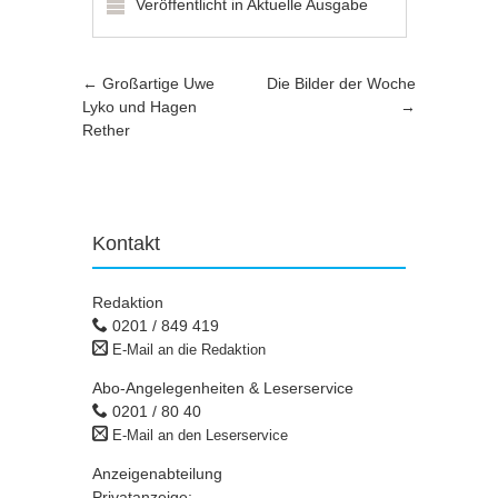
Veröffentlicht in
Aktuelle Ausgabe
Artikel-Navigation
←
Großartige Uwe
Die Bilder der Woche
Lyko und Hagen
→
Rether
Kontakt
Redaktion
0201 / 849 419
E-Mail an die Redaktion
Abo-Angelegenheiten & Leserservice
0201 / 80 40
E-Mail an den Leserservice
Anzeigenabteilung
Privatanzeige: