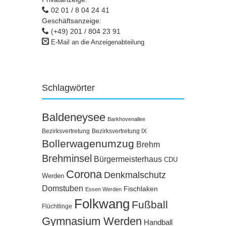
02 01 / 8 04 24 41
Geschäftsanzeige:
(+49) 201 / 804 23 91
E-Mail an die Anzeigenabteilung
Schlagwörter
Baldeneysee
Barkhovenallee
Bezirksvertretung
Bezirksvertretung IX
Bollerwagenumzug
Brehm
Brehminsel
Bürgermeisterhaus
CDU
Corona
Denkmalschutz
Werden
Domstuben
Fischlaken
Essen Werden
Folkwang
Fußball
Flüchtlinge
Gymnasium Werden
Handball