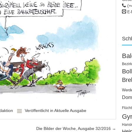
(+
E-
Sch
Ba
Bezirk
Bo
Bre
Werd
Dom
Flücht
daktion
Veröffentlicht in
Aktuelle Ausgabe
Gy
Hansl
Die Bilder der Woche, Ausgabe 32/2016
→
Hei