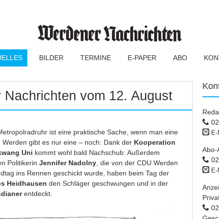
UELLES
BILDER
TERMINE
E-PAPER
ABO
KON
Kon
 Nachrichten vom 12. August
Reda
02
etropolradruhr ist eine praktische Sache, wenn man eine
E-
In Werden gibt es nur eine – noch: Dank der
Kooperation
Abo-
kwang Uni
kommt wohl bald Nachschub: Außerdem
02
n Politikerin
Jennifer Nadolny
, die von der CDU Werden
E-
andtag ins Rennen geschickt wurde, haben beim Tag der
bs
Heidhausen
den Schläger geschwungen und in der
Anze
ndianer
entdeckt.
Priva
02 
Gesc