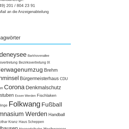
49) 201 / 804 23 91
Mail an die Anzeigenabteilung
lagwörter
ldeneysee
Barkhovenallee
svertretung
Bezirksvertretung IX
llerwagenumzug
Brehm
hminsel
Bürgermeisterhaus
CDU
Corona
Denkmalschutz
en
stuben
Fischlaken
Essen Werden
Folkwang
Fußball
linge
mnasium Werden
Handball
othar Kranz
Haus Scheppen
dhausen
Hochwasser