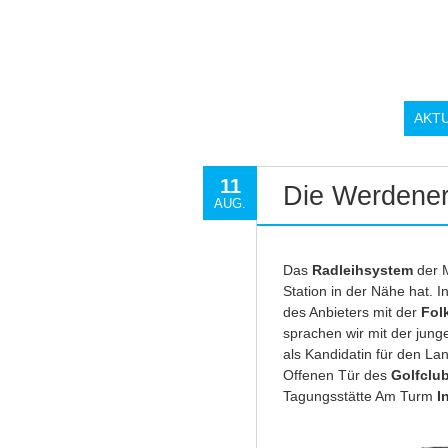
AKT
11
Die Werdener
AUG.
Das
Radleihsystem
der M
Station in der Nähe hat. 
des Anbieters mit der
Fol
sprachen wir mit der junge
als Kandidatin für den L
Offenen Tür des
Golfclu
Tagungsstätte Am Turm
I