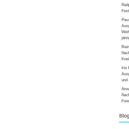
Radp
Fest
Paul
Ausg
Weih
jähr
Rai
Nach
Knei
Iris
Ausg
und
Ans
Nach
Fore
Blo