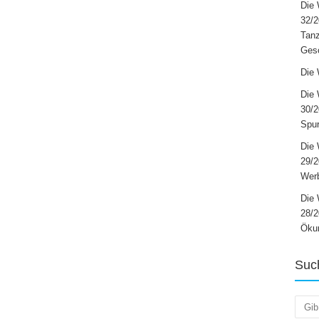
Die 
32/2
Tanz
Ges
Die 
Die 
30/2
Spur
Die 
29/
Werb
Die 
28/2
Öku
Suc
Such