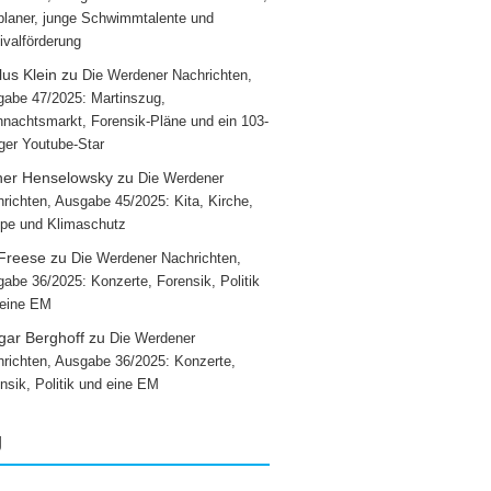
laner, junge Schwimmtalente und
ivalförderung
us Klein
zu
Die Werdener Nachrichten,
abe 47/2025: Martinszug,
nachtsmarkt, Forensik-Pläne und ein 103-
iger Youtube-Star
ner Henselowsky
zu
Die Werdener
richten, Ausgabe 45/2025: Kita, Kirche,
pe und Klimaschutz
 Freese
zu
Die Werdener Nachrichten,
abe 36/2025: Konzerte, Forensik, Politik
 eine EM
gar Berghoff
zu
Die Werdener
richten, Ausgabe 36/2025: Konzerte,
nsik, Politik und eine EM
g