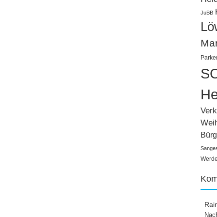
JuBB
Lö
Ma
Parke
SC
He
Verk
Wei
Bürg
Sange
Werden
Kom
Rai
Nach