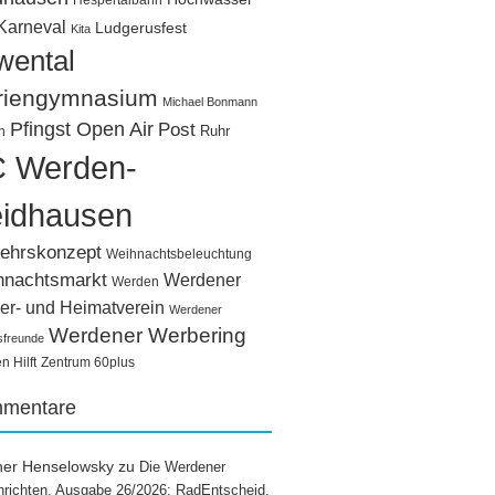
Hespertalbahn
Karneval
Ludgerusfest
Kita
wental
riengymnasium
Michael Bonmann
Pfingst Open Air
Post
Ruhr
n
 Werden-
idhausen
ehrskonzept
Weihnachtsbeleuchtung
hnachtsmarkt
Werdener
Werden
er- und Heimatverein
Werdener
Werdener Werbering
sfreunde
 Hilft
Zentrum 60plus
mentare
ner Henselowsky
zu
Die Werdener
richten, Ausgabe 26/2026: RadEntscheid,