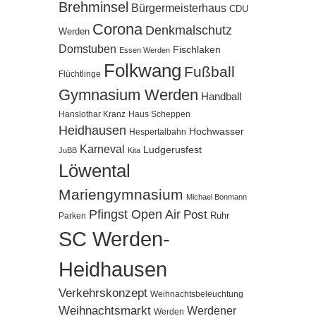
Brehminsel
Bürgermeisterhaus
CDU
Corona
Denkmalschutz
Werden
Domstuben
Fischlaken
Essen Werden
Folkwang
Fußball
Flüchtlinge
Gymnasium Werden
Handball
Hanslothar Kranz
Haus Scheppen
Heidhausen
Hochwasser
Hespertalbahn
Karneval
Ludgerusfest
JuBB
Kita
Löwental
Mariengymnasium
Michael Bonmann
Pfingst Open Air
Post
Ruhr
Parken
SC Werden-
Heidhausen
Verkehrskonzept
Weihnachtsbeleuchtung
Weihnachtsmarkt
Werdener
Werden