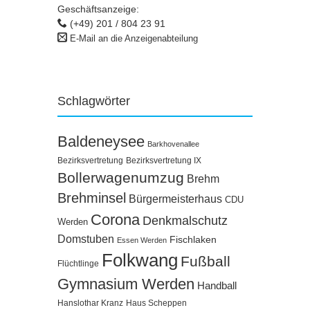
Geschäftsanzeige:
(+49) 201 / 804 23 91
E-Mail an die Anzeigenabteilung
Schlagwörter
Baldeneysee
Barkhovenallee
Bezirksvertretung
Bezirksvertretung IX
Bollerwagenumzug
Brehm
Brehminsel
Bürgermeisterhaus
CDU
Corona
Denkmalschutz
Werden
Domstuben
Fischlaken
Essen Werden
Folkwang
Fußball
Flüchtlinge
Gymnasium Werden
Handball
Hanslothar Kranz
Haus Scheppen