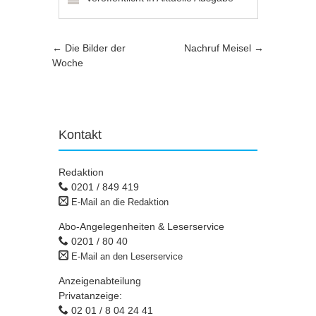
Artikel-Navigation
←
Die Bilder der
Nachruf Meisel
→
Woche
Kontakt
Redaktion
0201 / 849 419
E-Mail an die Redaktion
Abo-Angelegenheiten & Leserservice
0201 / 80 40
E-Mail an den Leserservice
Anzeigenabteilung
Privatanzeige:
02 01 / 8 04 24 41