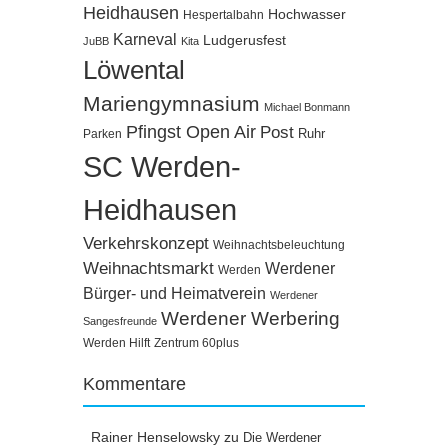
Heidhausen
Hochwasser
Hespertalbahn
Karneval
Ludgerusfest
JuBB
Kita
Löwental
Mariengymnasium
Michael Bonmann
Pfingst Open Air
Post
Ruhr
Parken
SC Werden-
Heidhausen
Verkehrskonzept
Weihnachtsbeleuchtung
Weihnachtsmarkt
Werdener
Werden
Bürger- und Heimatverein
Werdener
Werdener Werbering
Sangesfreunde
Werden Hilft
Zentrum 60plus
Kommentare
Rainer Henselowsky
zu
Die Werdener