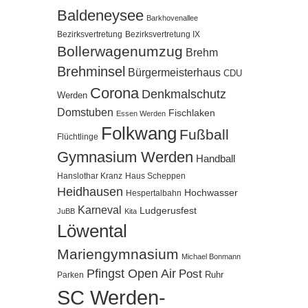
Baldeneysee
Barkhovenallee
Bezirksvertretung
Bezirksvertretung IX
Bollerwagenumzug
Brehm
Brehminsel
Bürgermeisterhaus
CDU
Corona
Denkmalschutz
Werden
Domstuben
Fischlaken
Essen Werden
Folkwang
Fußball
Flüchtlinge
Gymnasium Werden
Handball
Hanslothar Kranz
Haus Scheppen
Heidhausen
Hochwasser
Hespertalbahn
Karneval
Ludgerusfest
JuBB
Kita
Löwental
Mariengymnasium
Michael Bonmann
Pfingst Open Air
Post
Ruhr
Parken
SC Werden-