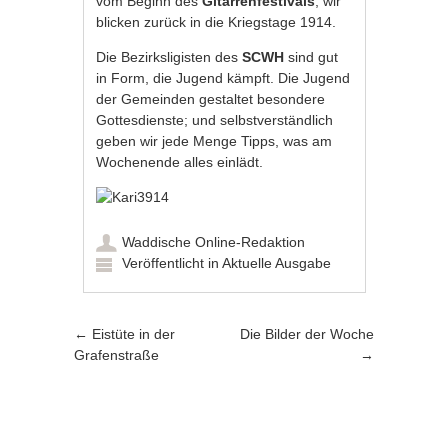
vom Beginn des
Gitarrenfestivals
, wir
blicken zurück in die Kriegstage 1914.
Die Bezirksligisten des
SCWH
sind gut
in Form, die Jugend kämpft. Die Jugend
der Gemeinden gestaltet besondere
Gottesdienste; und selbstverständlich
geben wir jede Menge Tipps, was am
Wochenende alles einlädt.
Waddische Online-Redaktion
Veröffentlicht in
Aktuelle Ausgabe
Artikel-Navigation
←
Eistüte in der
Die Bilder der Woche
Grafenstraße
→