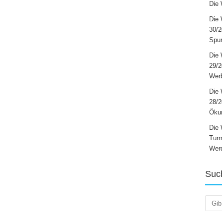
Die 
Die 
30/2
Spur
Die 
29/
Werb
Die 
28/2
Öku
Die 
Turm
Wer
Suc
Such