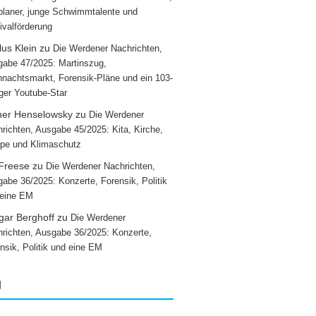
laner, junge Schwimmtalente und
ivalförderung
us Klein
zu
Die Werdener Nachrichten,
abe 47/2025: Martinszug,
nachtsmarkt, Forensik-Pläne und ein 103-
iger Youtube-Star
ner Henselowsky
zu
Die Werdener
richten, Ausgabe 45/2025: Kita, Kirche,
pe und Klimaschutz
 Freese
zu
Die Werdener Nachrichten,
abe 36/2025: Konzerte, Forensik, Politik
 eine EM
gar Berghoff
zu
Die Werdener
richten, Ausgabe 36/2025: Konzerte,
nsik, Politik und eine EM
g