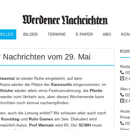
UELLES
BILDER
TERMINE
E-PAPER
ABO
KON
Kon
 Nachrichten vom 29. Mai
Reda
02
öwental
ist wieder Ruhe eingekehrt, auf dem
E-
Autos wieder die Plätze der
Karussells
eingenommen; im
Abo-
e
Kirche
wieder allein ohne Festrumrahmung, die
Pferde
02
 wieder vom Verkehr aus, aber dieses Wochenende kann
E-
hrichten noch einmal nachempfinden.
Anze
hen, auch die Lesung erlebt? Wir schauen aber auch nach
Priva
:
Kunsttag
und
Ruhr Games
am See. Diskutiert wird
02 
natürlich Autos.
Prof Warnatz
wird 80, Der
SCWH
muss
Gesc