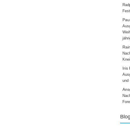
Radp
Fest
Paul
Ausg
Weih
jähr
Rai
Nach
Knei
Iris
Ausg
und
Ans
Nach
Fore
Blo