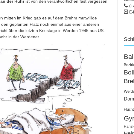
an der Ruhr
ist von den verantwortlichen fast vergessen,
(+
E-
en
mitten im Krieg gab es auf dem Brehm mutwillige
 den geplanten Platz noch einmal aus einer anderen
icht über die letzten Kriestage in Werden 1945 aus US-
mehr in der Werdener.
Sch
Ba
Bezirk
Bo
Bre
Werd
Dom
Flücht
Gy
Hansl
Hei