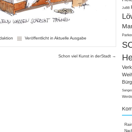
JuBB
Lö
Ma
Parke
daktion
Veröffentlicht in
Aktuelle Ausgabe
SC
He
Schon viel Kunst in derStadt
→
Verk
Wei
Bürg
Sange
Werden
Kom
Rai
Nach