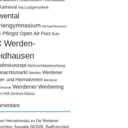
Hespertalbahn
Karneval
Ludgerusfest
Kita
wental
riengymnasium
Michael Bonmann
Pfingst Open Air
Post
Ruhr
n
 Werden-
idhausen
ehrskonzept
Weihnachtsbeleuchtung
hnachtsmarkt
Werdener
Werden
er- und Heimatverein
Werdener
Werdener Werbering
sfreunde
 Hilft
Zentrum 60plus
mentare
ner Henselowsky
zu
Die Werdener
richten, Ausgabe 26/2026: RadEntscheid,