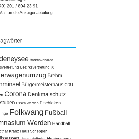
49) 201 / 804 23 91
Mail an die Anzeigenabteilung
lagwörter
ldeneysee
Barkhovenallee
svertretung
Bezirksvertretung IX
llerwagenumzug
Brehm
hminsel
Bürgermeisterhaus
CDU
Corona
Denkmalschutz
en
stuben
Fischlaken
Essen Werden
Folkwang
Fußball
linge
mnasium Werden
Handball
othar Kranz
Haus Scheppen
dhausen
Hochwasser