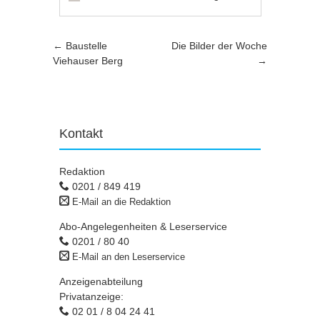
Artikel-Navigation
←
Baustelle
Die Bilder der Woche
Viehauser Berg
→
Kontakt
Redaktion
0201 / 849 419
E-Mail an die Redaktion
Abo-Angelegenheiten & Leserservice
0201 / 80 40
E-Mail an den Leserservice
Anzeigenabteilung
Privatanzeige:
02 01 / 8 04 24 41