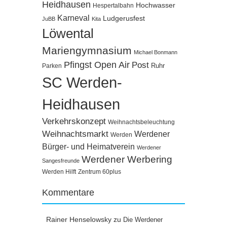
Heidhausen
Hochwasser
Hespertalbahn
Karneval
Ludgerusfest
JuBB
Kita
Löwental
Mariengymnasium
Michael Bonmann
Pfingst Open Air
Post
Ruhr
Parken
SC Werden-
Heidhausen
Verkehrskonzept
Weihnachtsbeleuchtung
Weihnachtsmarkt
Werdener
Werden
Bürger- und Heimatverein
Werdener
Werdener Werbering
Sangesfreunde
Werden Hilft
Zentrum 60plus
Kommentare
Rainer Henselowsky
zu
Die Werdener