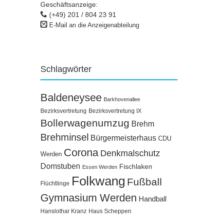
Geschäftsanzeige:
(+49) 201 / 804 23 91
E-Mail an die Anzeigenabteilung
Schlagwörter
Baldeneysee
Barkhovenallee
Bezirksvertretung
Bezirksvertretung IX
Bollerwagenumzug
Brehm
Brehminsel
Bürgermeisterhaus
CDU
Corona
Denkmalschutz
Werden
Domstuben
Fischlaken
Essen Werden
Folkwang
Fußball
Flüchtlinge
Gymnasium Werden
Handball
Hanslothar Kranz
Haus Scheppen