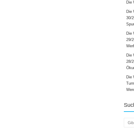
Die 
Die 
30/2
Spur
Die 
29/
Werb
Die 
28/2
Öku
Die 
Turm
Wer
Suc
Such