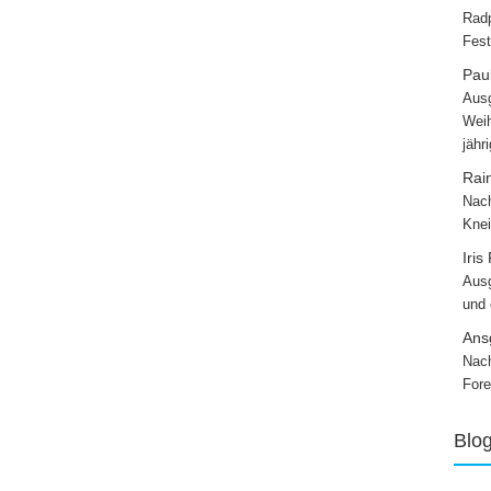
Radp
Fest
Paul
Ausg
Weih
jähr
Rai
Nach
Knei
Iris
Ausg
und
Ans
Nach
Fore
Blo