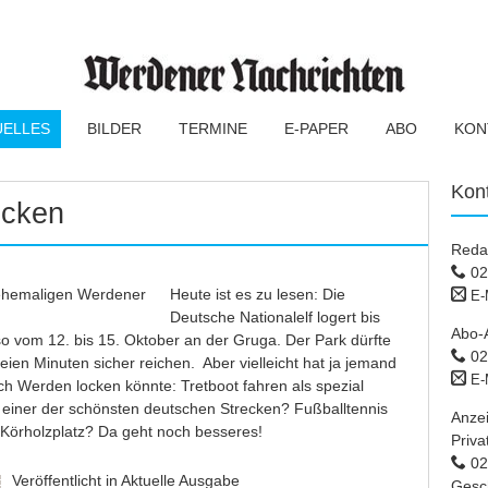
UELLES
BILDER
TERMINE
E-PAPER
ABO
KON
Kon
ocken
Reda
02
Heute ist es zu lesen: Die
E-
Deutsche Nationalelf logert bis
Abo-
so vom 12. bis 15. Oktober an der Gruga. Der Park dürfte
02
eien Minuten sicher reichen. Aber vielleicht hat ja jemand
E-
ch Werden locken könnte: Tretboot fahren als spezial
f einer der schönsten deutschen Strecken? Fußballtennis
Anze
Körholzplatz? Da geht noch besseres!
Priva
02 
Veröffentlicht in
Aktuelle Ausgabe
Gesc