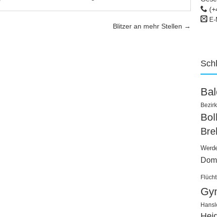
(+
E-
Blitzer an mehr Stellen
→
Sch
Ba
Bezirk
Bo
Bre
Werd
Dom
Flücht
Gy
Hansl
Hei