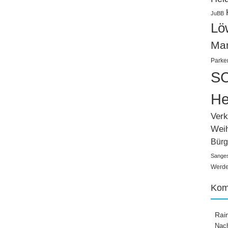
JuBB
Lö
Ma
Parke
SC
He
Verk
Wei
Bürg
Sange
Werden
Kom
Rai
Nach