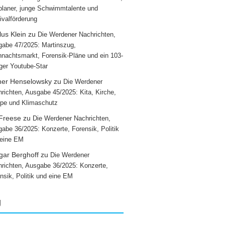
laner, junge Schwimmtalente und
ivalförderung
us Klein
zu
Die Werdener Nachrichten,
abe 47/2025: Martinszug,
nachtsmarkt, Forensik-Pläne und ein 103-
iger Youtube-Star
ner Henselowsky
zu
Die Werdener
richten, Ausgabe 45/2025: Kita, Kirche,
pe und Klimaschutz
 Freese
zu
Die Werdener Nachrichten,
abe 36/2025: Konzerte, Forensik, Politik
 eine EM
gar Berghoff
zu
Die Werdener
richten, Ausgabe 36/2025: Konzerte,
nsik, Politik und eine EM
g