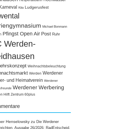
Hespertalbahn
Karneval
Ludgerusfest
Kita
wental
riengymnasium
Michael Bonmann
Pfingst Open Air
Post
Ruhr
n
 Werden-
idhausen
ehrskonzept
Weihnachtsbeleuchtung
hnachtsmarkt
Werdener
Werden
er- und Heimatverein
Werdener
Werdener Werbering
sfreunde
 Hilft
Zentrum 60plus
mentare
ner Henselowsky
zu
Die Werdener
richten, Ausgabe 26/2026: RadEntscheid,