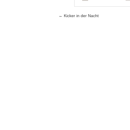
Artikel-Navigation
←
Kicker in der Nacht