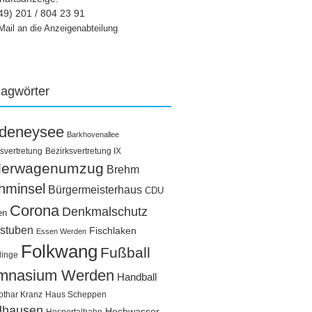
49) 201 / 804 23 91
Mail an die Anzeigenabteilung
lagwörter
ldeneysee
Barkhovenallee
svertretung
Bezirksvertretung IX
llerwagenumzug
Brehm
hminsel
Bürgermeisterhaus
CDU
Corona
Denkmalschutz
en
stuben
Fischlaken
Essen Werden
Folkwang
Fußball
linge
mnasium Werden
Handball
othar Kranz
Haus Scheppen
dhausen
Hochwasser