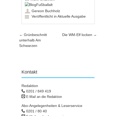
Gereon Buchholz
Veröffentlicht in
Aktuelle Ausgabe
Artikel-Navigation
←
Grünbeschnitt
Die WM-Elf locken
→
unterhalb Am
Schwarzen
Kontakt
Redaktion
0201 / 849 419
E-Mail an die Redaktion
Abo-Angelegenheiten & Leserservice
0201 / 80 40