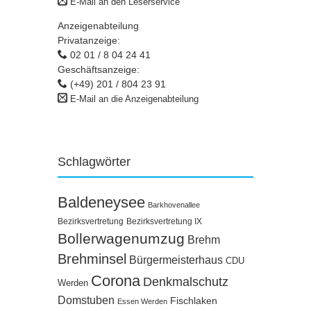
E-Mail an den Leserservice
Anzeigenabteilung
Privatanzeige:
02 01 / 8 04 24 41
Geschäftsanzeige:
(+49) 201 / 804 23 91
E-Mail an die Anzeigenabteilung
Schlagwörter
Baldeneysee
Barkhovenallee
Bezirksvertretung
Bezirksvertretung IX
Bollerwagenumzug
Brehm
Brehminsel
Bürgermeisterhaus
CDU
Corona
Denkmalschutz
Werden
Domstuben
Fischlaken
Essen Werden