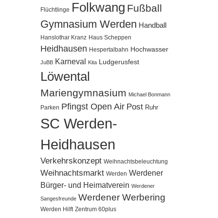
Folkwang
Fußball
Flüchtlinge
Gymnasium Werden
Handball
Hanslothar Kranz
Haus Scheppen
Heidhausen
Hochwasser
Hespertalbahn
Karneval
Ludgerusfest
JuBB
Kita
Löwental
Mariengymnasium
Michael Bonmann
Pfingst Open Air
Post
Ruhr
Parken
SC Werden-
Heidhausen
Verkehrskonzept
Weihnachtsbeleuchtung
Weihnachtsmarkt
Werdener
Werden
Bürger- und Heimatverein
Werdener
Werdener Werbering
Sangesfreunde
Werden Hilft
Zentrum 60plus