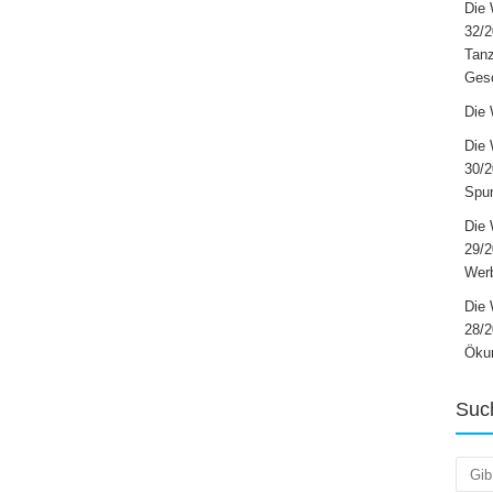
Die 
32/2
Tanz
Ges
Die 
Die 
30/2
Spur
Die 
29/
Werb
Die 
28/2
Öku
Suc
Such