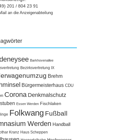
49) 201 / 804 23 91
Mail an die Anzeigenabteilung
lagwörter
ldeneysee
Barkhovenallee
svertretung
Bezirksvertretung IX
llerwagenumzug
Brehm
hminsel
Bürgermeisterhaus
CDU
Corona
Denkmalschutz
en
stuben
Fischlaken
Essen Werden
Folkwang
Fußball
linge
mnasium Werden
Handball
othar Kranz
Haus Scheppen
dhausen
Hochwasser