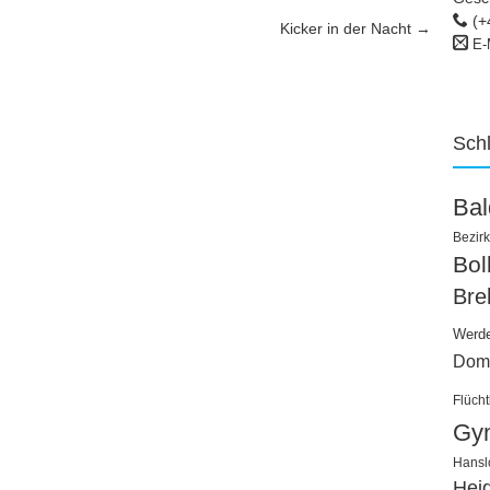
(+
Kicker in der Nacht
→
E-
Sch
Ba
Bezirk
Bo
Bre
Werd
Dom
Flücht
Gy
Hansl
Hei