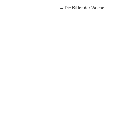
Artikel-Navigation
←
Die Bilder der Woche