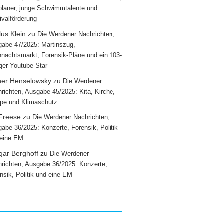
laner, junge Schwimmtalente und
ivalförderung
us Klein
zu
Die Werdener Nachrichten,
abe 47/2025: Martinszug,
nachtsmarkt, Forensik-Pläne und ein 103-
iger Youtube-Star
ner Henselowsky
zu
Die Werdener
richten, Ausgabe 45/2025: Kita, Kirche,
pe und Klimaschutz
 Freese
zu
Die Werdener Nachrichten,
abe 36/2025: Konzerte, Forensik, Politik
 eine EM
gar Berghoff
zu
Die Werdener
richten, Ausgabe 36/2025: Konzerte,
nsik, Politik und eine EM
g