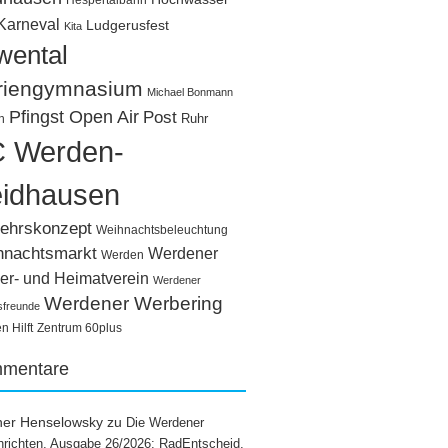
Hespertalbahn
Karneval
Ludgerusfest
Kita
wental
riengymnasium
Michael Bonmann
Pfingst Open Air
Post
Ruhr
n
 Werden-
idhausen
ehrskonzept
Weihnachtsbeleuchtung
hnachtsmarkt
Werdener
Werden
er- und Heimatverein
Werdener
Werdener Werbering
sfreunde
 Hilft
Zentrum 60plus
mentare
ner Henselowsky
zu
Die Werdener
richten, Ausgabe 26/2026: RadEntscheid,