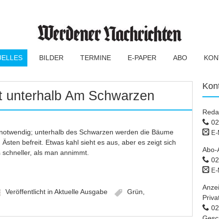
UELLES
BILDER
TERMINE
E-PAPER
ABO
KON
Kon
t unterhalb Am Schwarzen
Reda
02
 notwendig; unterhalb des Schwarzen werden die Bäume
E-
Ästen befreit. Etwas kahl sieht es aus, aber es zeigt sich
Abo-
s schneller, als man annimmt.
02
E-
Anze
Veröffentlicht in
Aktuelle Ausgabe
Grün
,
Priva
02 
Gesc