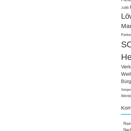
JuBB
Lö
Ma
Parke
SC
He
Verk
Wei
Bürg
Sange
Werden
Kom
Rai
Nach