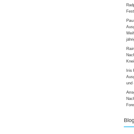
Radp
Fest
Paul
Ausg
Weih
jähr
Rai
Nach
Knei
Iris
Ausg
und
Ans
Nach
Fore
Blo