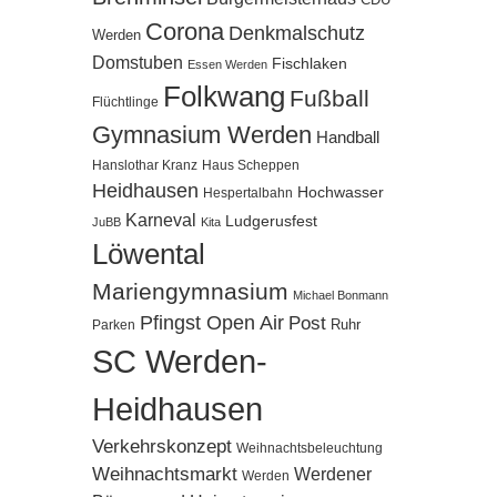
Corona
Denkmalschutz
Werden
Domstuben
Fischlaken
Essen Werden
Folkwang
Fußball
Flüchtlinge
Gymnasium Werden
Handball
Hanslothar Kranz
Haus Scheppen
Heidhausen
Hochwasser
Hespertalbahn
Karneval
Ludgerusfest
JuBB
Kita
Löwental
Mariengymnasium
Michael Bonmann
Pfingst Open Air
Post
Ruhr
Parken
SC Werden-
Heidhausen
Verkehrskonzept
Weihnachtsbeleuchtung
Weihnachtsmarkt
Werdener
Werden