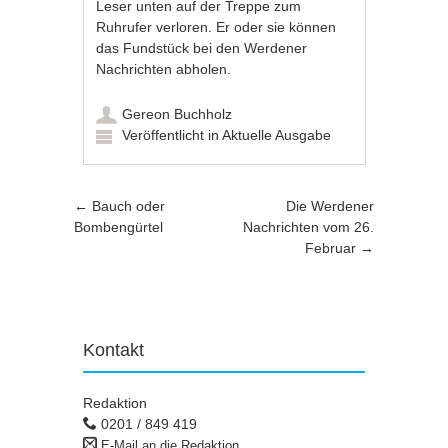
Leser unten auf der Treppe zum
Ruhrufer verloren. Er oder sie können
das Fundstück bei den Werdener
Nachrichten abholen.
Gereon Buchholz
Veröffentlicht in
Aktuelle Ausgabe
Artikel-Navigation
←
Bauch oder
Die Werdener
Bombengürtel
Nachrichten vom 26.
Februar
→
Kontakt
Redaktion
0201 / 849 419
E-Mail an die Redaktion